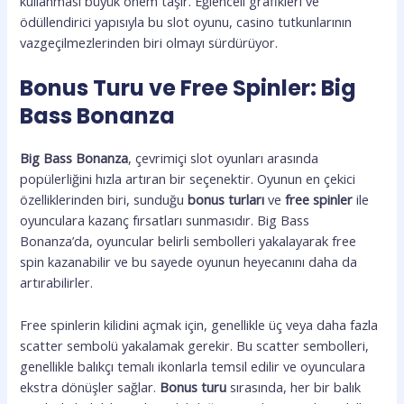
kullanması büyük önem taşır. Eğlenceli grafikleri ve
ödüllendirici yapısıyla bu slot oyunu, casino tutkunlarının
vazgeçilmezlerinden biri olmayı sürdürüyor.
Bonus Turu ve Free Spinler: Big
Bass Bonanza
Big Bass Bonanza
, çevrimiçi slot oyunları arasında
popülerliğini hızla artıran bir seçenektir. Oyunun en çekici
özelliklerinden biri, sunduğu
bonus turları
ve
free spinler
ile
oyunculara kazanç fırsatları sunmasıdır. Big Bass
Bonanza’da, oyuncular belirli sembolleri yakalayarak free
spin kazanabilir ve bu sayede oyunun heyecanını daha da
artırabilirler.
Free spinlerin kilidini açmak için, genellikle üç veya daha fazla
scatter sembolü yakalamak gerekir. Bu scatter sembolleri,
genellikle balıkçı temalı ikonlarla temsil edilir ve oyunculara
ekstra dönüşler sağlar.
Bonus turu
sırasında, her bir balık