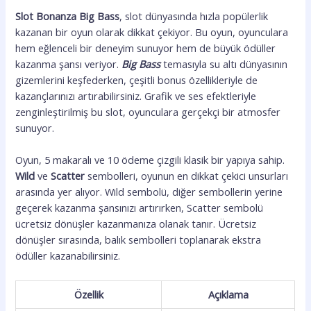
Slot Bonanza Big Bass
, slot dünyasında hızla popülerlik
kazanan bir oyun olarak dikkat çekiyor. Bu oyun, oyunculara
hem eğlenceli bir deneyim sunuyor hem de büyük ödüller
kazanma şansı veriyor.
Big Bass
temasıyla su altı dünyasının
gizemlerini keşfederken, çeşitli bonus özellikleriyle de
kazançlarınızı artırabilirsiniz. Grafik ve ses efektleriyle
zenginleştirilmiş bu slot, oyunculara gerçekçi bir atmosfer
sunuyor.
Oyun, 5 makaralı ve 10 ödeme çizgili klasik bir yapıya sahip.
Wild
ve
Scatter
sembolleri, oyunun en dikkat çekici unsurları
arasında yer alıyor. Wild sembolü, diğer sembollerin yerine
geçerek kazanma şansınızı artırırken, Scatter sembolü
ücretsiz dönüşler kazanmanıza olanak tanır. Ücretsiz
dönüşler sırasında, balık sembolleri toplanarak ekstra
ödüller kazanabilirsiniz.
Özellik
Açıklama