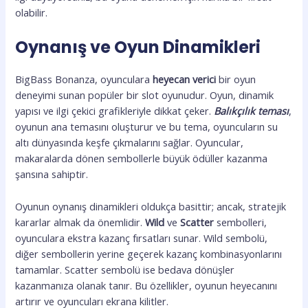
olabilir.
Oynanış ve Oyun Dinamikleri
BigBass Bonanza, oyunculara
heyecan verici
bir oyun
deneyimi sunan popüler bir slot oyunudur. Oyun, dinamik
yapısı ve ilgi çekici grafikleriyle dikkat çeker.
Balıkçılık teması
,
oyunun ana temasını oluşturur ve bu tema, oyuncuların su
altı dünyasında keşfe çıkmalarını sağlar. Oyuncular,
makaralarda dönen sembollerle büyük ödüller kazanma
şansına sahiptir.
Oyunun oynanış dinamikleri oldukça basittir; ancak, stratejik
kararlar almak da önemlidir.
Wild
ve
Scatter
sembolleri,
oyunculara ekstra kazanç fırsatları sunar. Wild sembolü,
diğer sembollerin yerine geçerek kazanç kombinasyonlarını
tamamlar. Scatter sembolü ise bedava dönüşler
kazanmanıza olanak tanır. Bu özellikler, oyunun heyecanını
artırır ve oyuncuları ekrana kilitler.