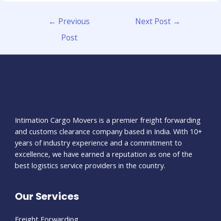
Post
←
Previous
Next Post
→
navigation
Post
About Us
Intimation Cargo Movers is a premier freight forwarding
and customs clearance company based in India. With 10+
years of industry experience and a commitment to
excellence, we have earned a reputation as one of the
best logistics service providers in the country.
Our Services
Freight Forwarding