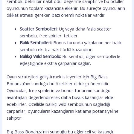
sembolü belirli bir nakit ödül değerine sahiptir ve bu ödüller
oyuncunun toplam kazancına eklenir. Bu süreçte oyuncuların
dikkat etmesi gereken bazı önemli noktalar vardır:
Scatter Sembolleri:
Üç veya daha fazla scatter
sembolü, free spinleri tetikler.
Balık Sembolleri:
Bonus turunda yakalanan her balık
sembolü ekstra nakit ödül kazandırır.
Balıkçı Wild Sembolü:
Bu sembol, diğer sembollerle
eşleştiğinde ekstra çarpanlar sağlar.
Oyun stratejileri geliştirmek isteyenler için Big Bass
Bonanza’nın sunduğu bu özellikler oldukça önemlidir.
Oyuncular, free spinlerin ve bonus turlarının sunduğu
avantajları değerlendirerek daha büyük kazançlar elde
edebilirler. Özellikle balıkçı wild sembolünün sağladığı
çarpanlar, oyuncuların kazançlarını katlama potansiyeline
sahiptir.
Big Bass Bonanza’nın sunduğu bu eğlenceli ve kazançlı