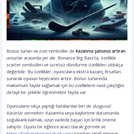
Bonus turları ve özel semboller de
kazanma şansınızı artıran
unsurlar arasında yer alır. Bonanza Big Bass’ta, özellikle
scatter sembolleri ve ücretsiz döndürme özellikleri oldukça
değerlidir. Bu özellikler, oyunculara ekstra kazanç fırsatları
sunarak oyunun heyecanını artırır. Bonus turlarında
maksimum fayda sağlamak için bu özelliklerin nasıl çalıştığını
detaylı bir şekilde öğrenmekte fayda var.
Oyuncuların sıkça yaptığı hatalardan biri de
duygusal
kararlar vermektir
. Kazanma veya kaybetme durumunda
soğukkanlı kalmak, uzun vadede başarı için kritik öneme
sahiptir. Oyunu bir eğlence aracı olarak görmek ve
https://bigbassbonanzaturk.com/
kayıpları telafi etmeye