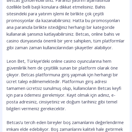
Betcas gönderebilirsiniz. Paranızı yatırım aşamasında
özellikle belli başlı konulara dikkat etmelisiniz. Bahis
sitesindeki para yatırım işlemi ile birlikte çok çeşitli
promosyonlar da kazanabilirsiniz. Hatta bu promosyonları
ana paranızla birlikte istediğiniz herhangi bir kategoride
kullanarak şansınızı katlayabilirsiniz. Betcas, online bahis ve
casino dünyasında önemli bir yere sahipken, tüm platformlar
gibi zaman zaman kullanıcılarından şikayetler alabiliyor.
Leon Bet, Türkiye’deki online casino oyuncularına hem
güvenilirlik hem de çeşitlilik sunan bir platform olarak öne
çıkıyor. Betcas platformuna giriş yapmak için herhangi bir
ücret talep edilmemektedir. Platformun giriş adresi
tamamen ücretsiz sunulmuş olup, kullanıcıların Betcas keyfi
için para ödemesi gerekmiyor. Kayıt olmak için adınız, e-
posta adresiniz, cinsiyetiniz ve doğum tarihiniz gibi temel
bilgileri vermeniz gerekecektir.
Betcas’u tercih eden bireyler boş zamanlarını değerlendirme
imkanı elde edebiliyor. Boş zamanlarını kaliteli hale getirmek