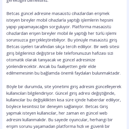
Betcas güncel adresine masaüstü cihazlardan erişmek
isteyen bireyler mobil cihazlarla yaptığı işlemlerin hepsini
yapıp yapamayacağını sorguluyor. Platforma masaüstü
cihazlardan erişen bireyler mobil ile yaptığı her türlü işlemi
sorunsuzca gerçekleştirebiliyor. Bu yönüyle masaüstü giriş
Betcas üyeleri tarafından sıkça tercih ediliyor. Bir web sitesi
giriş bilgilerinizi değiştirse bile telefonunuzun hafızası sizi
otomatik olarak tanıyacak ve güncel adresinize
yönlendirecektir. Ancak bu faaliyetten gelir elde
edilmemesinin bu bağlamda önemli faydaları bulunmaktadır.
Böyle bir durumda, site yönetimi giriş adresini güncelleyerek
kullanıcıları bilgilendiriyor. Güncel giriş adresi değiştiğinde,
kullanıcılar bu değişiklikten kısa süre içinde haberdar ediliyor,
böylece kesintisiz bir deneyim sağlanıyor. Betcas Giriş
yapmak isteyen kullanıcılar, her zaman en güncel web
adresini kullanmalıdır. Bu sayede oyuncular, herhangi bir
erişim sorunu yaşamadan platforma hızlı ve güvenli bir