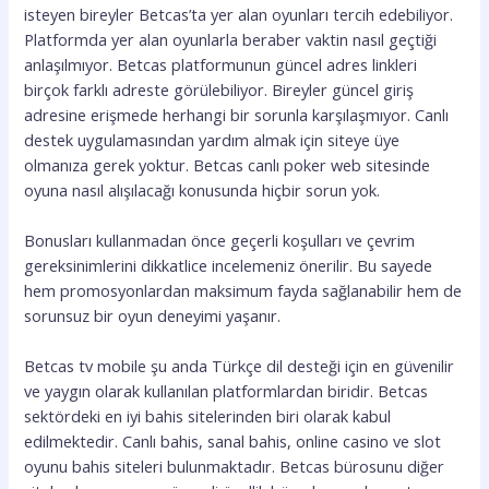
isteyen bireyler Betcas’ta yer alan oyunları tercih edebiliyor.
Platformda yer alan oyunlarla beraber vaktin nasıl geçtiği
anlaşılmıyor. Betcas platformunun güncel adres linkleri
birçok farklı adreste görülebiliyor. Bireyler güncel giriş
adresine erişmede herhangi bir sorunla karşılaşmıyor. Canlı
destek uygulamasından yardım almak için siteye üye
olmanıza gerek yoktur. Betcas canlı poker web sitesinde
oyuna nasıl alışılacağı konusunda hiçbir sorun yok.
Bonusları kullanmadan önce geçerli koşulları ve çevrim
gereksinimlerini dikkatlice incelemeniz önerilir. Bu sayede
hem promosyonlardan maksimum fayda sağlanabilir hem de
sorunsuz bir oyun deneyimi yaşanır.
Betcas tv mobile şu anda Türkçe dil desteği için en güvenilir
ve yaygın olarak kullanılan platformlardan biridir. Betcas
sektördeki en iyi bahis sitelerinden biri olarak kabul
edilmektedir. Canlı bahis, sanal bahis, online casino ve slot
oyunu bahis siteleri bulunmaktadır. Betcas bürosunu diğer