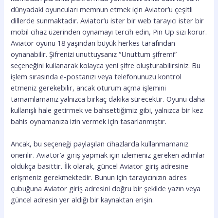
dünyadaki oyuncuları memnun etmek için Aviator’u çeşitli
dillerde sunmaktadır. Aviator’u ister bir web tarayıcı ister bir
mobil cihaz üzerinden oynamayı tercih edin, Pin Up sizi korur.
Aviator oyunu 18 yaşından büyük herkes tarafından
oynanabilir. Şifrenizi unuttuysanız “Unuttum şifremi”
seçeneğini kullanarak kolayca yeni şifre oluşturabilirsiniz. Bu
işlem sırasında e-postanızı veya telefonunuzu kontrol
etmeniz gerekebilir, ancak oturum açma işlemini
tamamlamanız yalnızca birkaç dakika sürecektir. Oyunu daha
kullanışlı hale getirmek ve bahsettiğimiz gibi, yalnızca bir kez
bahis oynamanıza izin vermek için tasarlanmıştır.
Ancak, bu seçeneği paylaşılan cihazlarda kullanmamanız
önerilir. Aviator’a giriş yapmak için izlemeniz gereken adımlar
oldukça basittir. İlk olarak, güncel Aviator giriş adresine
erişmeniz gerekmektedir. Bunun için tarayıcınızın adres
çubuğuna Aviator giriş adresini doğru bir şekilde yazın veya
güncel adresin yer aldığı bir kaynaktan erişin.