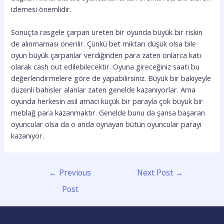
izlemesi önemlidir.
Sonuçta rasgele çarpan üreten bir oyunda büyük bir riskin
de alınmaması önerilir. Çünkü bet miktarı düşük olsa bile
oyun büyük çarpanlar verdiğinden para zaten onlarca katı
olarak cash out edilebilecektir. Oyuna gireceğiniz saati bu
değerlendirmelere göre de yapabilirsiniz. Büyük bir bakiyeyle
düzenli bahisler alanlar zaten genelde kazanıyorlar. Ama
oyunda herkesin asıl amacı küçük bir parayla çok büyük bir
meblağ para kazanmaktır. Genelde bunu da şansa başaran
oyuncular olsa da o anda oynayan bütün oyuncular parayı
kazanıyor.
Post
←
Previous
Next Post
→
navigation
Post