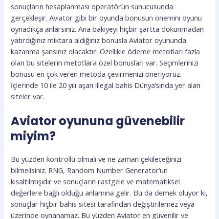
sonuçların hesaplanması operatörün sunucusunda
gerçekleşir. Aviator gibi bir oyunda bonusun önemini oyunu
oynadıkça anlarsınız. Ana bakiyeyi hiçbir şartta dokunmadan
yatırdığınız miktara aldığınız bonusla Aviator oyununda
kazanma şansınız olacaktır. Özellikle ödeme metotları fazla
olan bu sitelerin metotlara özel bonusları var. Seçimlerinizi
bonusu en çok veren metoda çevirmenizi öneriyoruz.
İçlerinde 10 ile 20 yılı aşan illegal bahis Dünya’sında yer alan
siteler var.
Aviator oyununa güvenebilir
miyim?
Bu yüzden kontrollü olmalı ve ne zaman çekileceğinizi
bilmelisiniz. RNG, Random Number Generator’un
kısaltılmışıdır ve sonuçların rastgele ve matematiksel
değerlere bağlı olduğu anlamına gelir. Bu da demek oluyor ki,
sonuçlar hiçbir bahis sitesi tarafından değiştirilemez veya
üzerinde oynanamaz. Bu yüzden Aviator en güvenilir ve