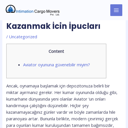
Skip
to
MAI
Aviator Slotunda
content
Kazanmak İcin İpucları
MEN
/
Uncategorized
Content
Aviator oyununa güvenebilir miyim?
Ancak, oynamaya başlamak için depozitonuza belirli bir
miktar ayırmanız gerekir. Her kumar oyununda olduğu gibi,
kumarhane dünyasında yeni olanlar Aviator ‘un onları
kandırmaya çalıştığını düşünebilir. Hiçbir şey
kazanamayacağınız günler vardır ve böyle zamanlarda hile
paranoyası artar. Bununla birlikte, modern çevrimiçi gerçek
para oyunları kumar kuruluşundan tamamen bağımsızdır,