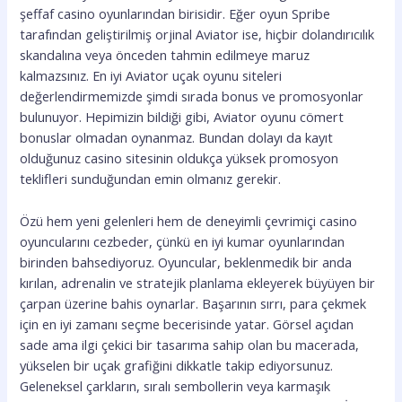
şeffaf casino oyunlarından birisidir. Eğer oyun Spribe
tarafından geliştirilmiş orjinal Aviator ise, hiçbir dolandırıcılık
skandalına veya önceden tahmin edilmeye maruz
kalmazsınız. En iyi Aviator uçak oyunu siteleri
değerlendirmemizde şimdi sırada bonus ve promosyonlar
bulunuyor. Hepimizin bildiği gibi, Aviator oyunu cömert
bonuslar olmadan oynanmaz. Bundan dolayı da kayıt
olduğunuz casino sitesinin oldukça yüksek promosyon
teklifleri sunduğundan emin olmanız gerekir.
Özü hem yeni gelenleri hem de deneyimli çevrimiçi casino
oyuncularını cezbeder, çünkü en iyi kumar oyunlarından
birinden bahsediyoruz. Oyuncular, beklenmedik bir anda
kırılan, adrenalin ve stratejik planlama ekleyerek büyüyen bir
çarpan üzerine bahis oynarlar. Başarının sırrı, para çekmek
için en iyi zamanı seçme becerisinde yatar. Görsel açıdan
sade ama ilgi çekici bir tasarıma sahip olan bu macerada,
yükselen bir uçak grafiğini dikkatle takip ediyorsunuz.
Geleneksel çarkların, sıralı sembollerin veya karmaşık