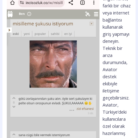
farklı bir cihaz
veya internet
bağlantısı
kullanarak
giriş yapmayı
deneyin.
Teknik bir
arıza
durumunda,
Aviator
destek
ekibiyle
iletişime
geçebilirsiniz.
Aviator,
Türkiye’deki
kullanıcılara
özel olarak
hazırlanmış