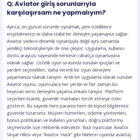
Q: Aviator giriş sorunlarıyla
karşılaşırsam ne yapmalıyım?
Ayrıca, en güncel sürümle oynamak, yeni özelliklere
erişebilmenizi ve daha stabil bir deneyim yaşamanızı sağlar.
Aviator sadece dinamik oynanışıyla değil aynı zamanda
yenilikçi teknolojileriyle de öne çıkıyor. Uygulama, kullanıcı
dostu arayüzü sayesinde herkesin rahatça oynamasına
olanak sağlar. Üstelik oyun sırasında sunulan ipuçları ve
yardım seçenekleri, daha verimli bir oyun deneyimi
yaşamanıza olanak tanıyor. Artık bir uygulama olarak sunulan
Aviator oyunu, oyunculara her yerde ve her zaman bu
heyecan verici deneyimi yaşama imkanı tanıyor. Platform
seçerken lisanslı, güvenilir markaları tercih etmeye özen
gösterin. Bu sayede hem paranızı hem de kişisel bilgilerinizi
güvende tutarsınız. Müşteri hizmetleri, ödeme yöntemleri,
bonus politikaları ve kullanıcı yorumları, doğru platformu
seçmenizde size rehberlik edecektir. Bazı oyuncular Aviator
Sinyal Hilesi veya “Aviator Hack” gibi hilelerin oyunda avantaj