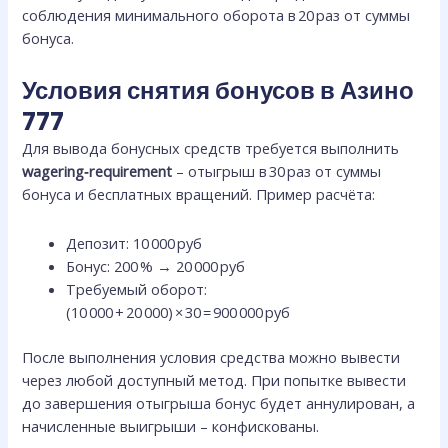
соблюдения минимального оборота в 20 раз от суммы
бонуса.
Условия снятия бонусов в Азино
777
Для вывода бонусных средств требуется выполнить
wagering‑requirement
– отыгрыш в 30 раз от суммы
бонуса и бесплатных вращений. Пример расчёта:
Депозит: 10 000 руб
Бонус: 200 % → 20 000 руб
Требуемый оборот:
(10 000 + 20 000) × 30 = 900 000 руб
После выполнения условия средства можно вывести
через любой доступный метод. При попытке вывести
до завершения отыгрыша бонус будет аннулирован, а
начисленные выигрыши – конфискованы.