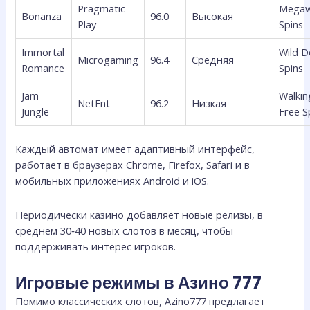
Pragmatic
Megaw
Bonanza
96.0
Высокая
Play
Spins
Immortal
Wild D
Microgaming
96.4
Средняя
Romance
Spins
Jam
Walkin
NetEnt
96.2
Низкая
Jungle
Free S
Каждый автомат имеет адаптивный интерфейс,
работает в браузерах Chrome, Firefox, Safari и в
мобильных приложениях Android и iOS.
Периодически казино добавляет новые релизы, в
среднем 30‑40 новых слотов в месяц, чтобы
поддерживать интерес игроков.
Игровые режимы в Азино 777
Помимо классических слотов, Azino777 предлагает