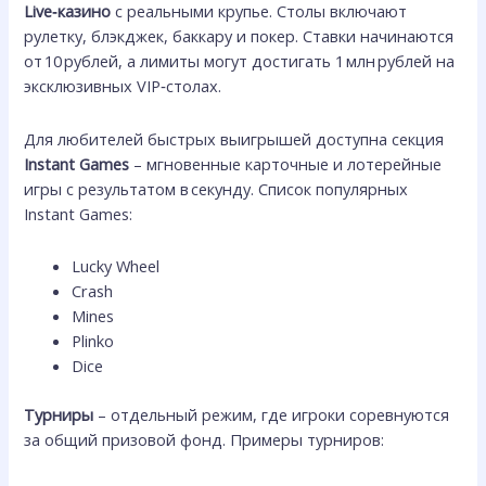
Live‑казино
с реальными крупье. Столы включают
рулетку, блэкджек, баккару и покер. Ставки начинаются
от 10 рублей, а лимиты могут достигать 1 млн рублей на
эксклюзивных VIP‑столах.
Для любителей быстрых выигрышей доступна секция
Instant Games
– мгновенные карточные и лотерейные
игры с результатом в секунду. Список популярных
Instant Games:
Lucky Wheel
Crash
Mines
Plinko
Dice
Турниры
– отдельный режим, где игроки соревнуются
за общий призовой фонд. Примеры турниров: