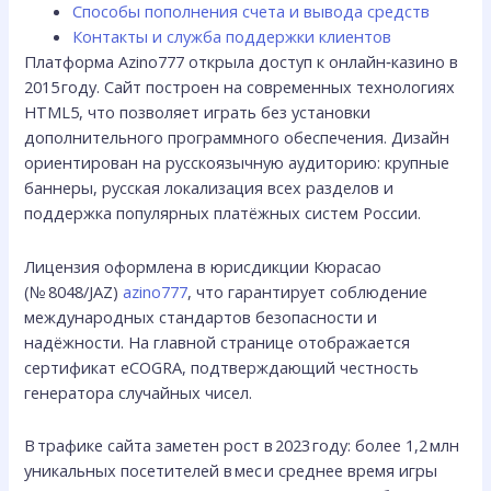
Способы пополнения счета и вывода средств
Контакты и служба поддержки клиентов
Платформа Azino777 открыла доступ к онлайн‑казино в
2015 году. Сайт построен на современных технологиях
HTML5, что позволяет играть без установки
дополнительного программного обеспечения. Дизайн
ориентирован на русскоязычную аудиторию: крупные
баннеры, русская локализация всех разделов и
поддержка популярных платёжных систем России.
Лицензия оформлена в юрисдикции Кюрасао
(№ 8048/JAZ)
azino777
, что гарантирует соблюдение
международных стандартов безопасности и
надёжности. На главной странице отображается
сертификат eCOGRA, подтверждающий честность
генератора случайных чисел.
В трафике сайта заметен рост в 2023 году: более 1,2 млн
уникальных посетителей в мес и среднее время игры