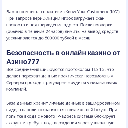
Важно помнить о политике «Know Your Customer» (KYC).
При запросе верификации игрок загружает скан
паспорта и подтверждение адреса. После проверки
(обычно в течение 24 часов) лимиты на вывод средств
увеличиваются до 500 000 рублей в месяц.
Безопасность в онлайн казино от
Азино777
Все соединения шифруются протоколом TLS 1.3, что
делает перехват данных практически невозможным.
Серверы проходят регулярные аудиты у независимых
компаний.
База данных хранит личные данные в зашифрованном
виде, а пароли сохраняются в виде хешей bcrypt. При
попытке входа с нового IP‑адреса система блокирует
аккаунт и требует подтверждения через уникальную