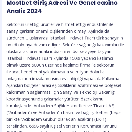
Mostbet Giriş Adresi Ve Genel casino
Analiz 2024
Sektörün ürettiği ürünler ve hizmet ettiği endüstriler ile
sanayi çarkının önemli dişlilerinden olmayı 7.yılında da
sürdüren Uluslararası İstanbul Hırdavat Fuar’ı türk sanayinin
ümidi olmaya devam ediyor. Sektöre sağladığı kazanımları ile
uluslararası arenadaki iddiasını en üst seviyeye taşıyan
İstanbul Hırdavat Fuar’ı 7.yılında 150’si yabancı katılımcı
olmak üzere 500’ün üzerinde katılımcı firma ile sektörün
ihracat hedeflerini yakalamasına ve milyon dolarlık
anlaşmaların imzalanmasına ev sahipliği yapacak. Kalkınma
Ajansları bölgeler arası eşitsizliklerin azaltılması ve bölgesel
kalkınmanın sağlanması için Sanayi ve Teknoloji Bakanlığı
koordinasyonunda çalışmalar yürüten özerk kamu
kuruluşlarıdır. Acıbadem Sağlık Hizmetleri ve Ticaret A.Ş.
(“Acıbadem”) ve Acıbadem’in hakim ve bağlı şirketleri (hepsi
birlikte “Acıbadem Grubu” olarak anılacaktır.) (EK-1)
tarafından, 6698 sayılı Kişisel Verilerin Korunması Kanunu