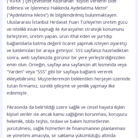
(“KVKK”) çerçevesinde hazırlanan “Kişisel Verilerin Elde
Edilmesi ve İşlenmesi Hakkında Aydınlatma Metni”
(“Aydınlatma Metni”) ile bilgilendirilmiş bulunmaktayım.
Uluslararası İstanbul Hırdavat Fuarı Türkiye’nin üretim gücü
ve nitelikli insan kaynağı ile Avrasya’nın stratejik konumunu
birleştiren, üretim yapan, ürün ithal eden ve yurtdışı
bağlantılarla katma değerli ticaret yapmak isteyen ziyaretçi
ve katılımcıları bir araya getiriyor. SSS sayfanızı hazırladıktan
sonra, web sayfanızda görünür bir yere yerleştirdiğinizden
emin olun. Örneğin, sayfayı ana sayfanızın alt kısmında veya
“Yardım” veya “SSS” gibi bir sayfaya bağlantı vererek
ekleyebilirsiniz. Müşterilerimizin beklentileri herşeyin üzerinde
tutan firmamız, sürekli iyileşme ve yenilik yapmayı ilke
edinmiştir.
Fıkrasında da belirtildiği üzere sağlık ve cinsel hayata ilişkin
kişisel veriler ise ancak kamu sağlığının korunması, koruyucu
hekimlik, tıbbı teşhis, tedavi ve bakım hizmetlerinin
yürütülmesi, sağlık hizmetleri ile finansmanının planlanması
ve yönetimi amacıyla, sır saklama yükümlülüğü altında