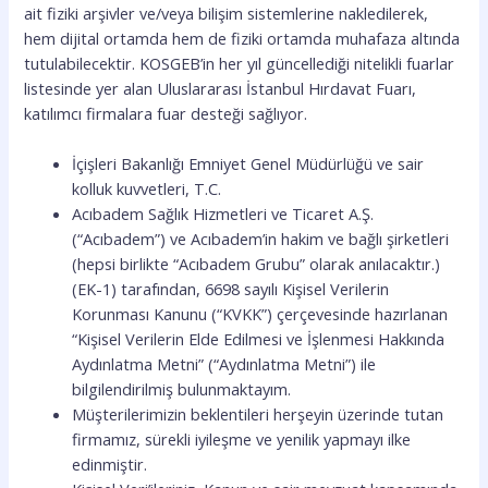
ait fiziki arşivler ve/veya bilişim sistemlerine nakledilerek,
hem dijital ortamda hem de fiziki ortamda muhafaza altında
tutulabilecektir. KOSGEB’in her yıl güncellediği nitelikli fuarlar
listesinde yer alan Uluslararası İstanbul Hırdavat Fuarı,
katılımcı firmalara fuar desteği sağlıyor.
İçişleri Bakanlığı Emniyet Genel Müdürlüğü ve sair
kolluk kuvvetleri, T.C.
Acıbadem Sağlık Hizmetleri ve Ticaret A.Ş.
(“Acıbadem”) ve Acıbadem’in hakim ve bağlı şirketleri
(hepsi birlikte “Acıbadem Grubu” olarak anılacaktır.)
(EK-1) tarafından, 6698 sayılı Kişisel Verilerin
Korunması Kanunu (“KVKK”) çerçevesinde hazırlanan
“Kişisel Verilerin Elde Edilmesi ve İşlenmesi Hakkında
Aydınlatma Metni” (“Aydınlatma Metni”) ile
bilgilendirilmiş bulunmaktayım.
Müşterilerimizin beklentileri herşeyin üzerinde tutan
firmamız, sürekli iyileşme ve yenilik yapmayı ilke
edinmiştir.