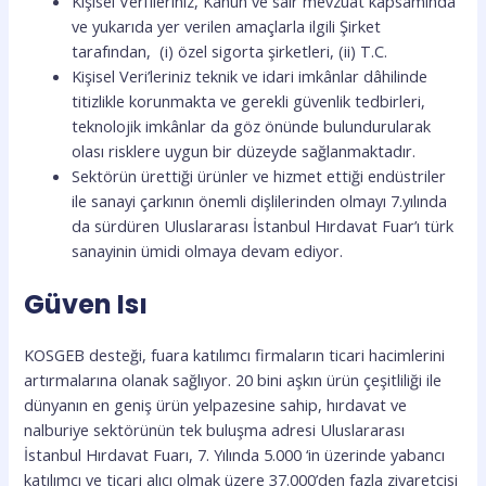
Kişisel Veri’ileriniz, Kanun ve sair mevzuat kapsamında
ve yukarıda yer verilen amaçlarla ilgili Şirket
tarafından, (i) özel sigorta şirketleri, (ii) T.C.
Kişisel Veri’leriniz teknik ve idari imkânlar dâhilinde
titizlikle korunmakta ve gerekli güvenlik tedbirleri,
teknolojik imkânlar da göz önünde bulundurularak
olası risklere uygun bir düzeyde sağlanmaktadır.
Sektörün ürettiği ürünler ve hizmet ettiği endüstriler
ile sanayi çarkının önemli dişlilerinden olmayı 7.yılında
da sürdüren Uluslararası İstanbul Hırdavat Fuar’ı türk
sanayinin ümidi olmaya devam ediyor.
Güven Isı
KOSGEB desteği, fuara katılımcı firmaların ticari hacimlerini
artırmalarına olanak sağlıyor. 20 bini aşkın ürün çeşitliliği ile
dünyanın en geniş ürün yelpazesine sahip, hırdavat ve
nalburiye sektörünün tek buluşma adresi Uluslararası
İstanbul Hırdavat Fuarı, 7. Yılında 5.000 ‘in üzerinde yabancı
katılımcı ve ticari alıcı olmak üzere 37.000’den fazla ziyaretçisi