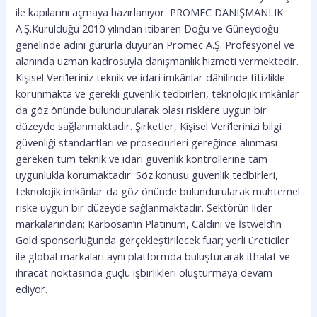
ile kapılarını açmaya hazırlanıyor. PROMEC DANIŞMANLIK
A.Ş.Kurulduğu 2010 yılından itibaren Doğu ve Güneydoğu
genelinde adını gururla duyuran Promec A.Ş. Profesyonel ve
alanında uzman kadrosuyla danışmanlık hizmeti vermektedir.
Kişisel Veri’leriniz teknik ve idari imkânlar dâhilinde titizlikle
korunmakta ve gerekli güvenlik tedbirleri, teknolojik imkânlar
da göz önünde bulundurularak olası risklere uygun bir
düzeyde sağlanmaktadır. Şirketler, Kişisel Veri’lerinizi bilgi
güvenliği standartları ve prosedürleri gereğince alınması
gereken tüm teknik ve idari güvenlik kontrollerine tam
uygunlukla korumaktadır. Söz konusu güvenlik tedbirleri,
teknolojik imkânlar da göz önünde bulundurularak muhtemel
riske uygun bir düzeyde sağlanmaktadır. Sektörün lider
markalarından; Karbosan’ın Platınum, Caldini ve İstweld’in
Gold sponsorluğunda gerçekleştirilecek fuar; yerli üreticiler
ile global markaları aynı platformda buluşturarak ithalat ve
ihracat noktasında güçlü işbirlikleri oluşturmaya devam
ediyor.