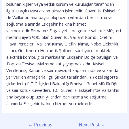
bulunan kişiler veya yetkili kurum ve kuruluşlar tarafından
ilgilinin açık rızası aranmaksızın işlenebilir. Güven Isı Eskişehir’
de Vaillantın ana bayisi olup uzun yıllardan beri ısıtma ve
soğutma alanında Eskişehir halkına hizmet
vermektedir.Firmamız Esgaz yetki belgesine sahiptir.Müşteri
memnuniyeti %95 olan Güven Isı, Vaillant Kombi, Olefini
Hava Perdeleri, Vaillant Klima, Olefini Klima, Nobo Elektrikli
Isıtıcı, Goldtherm Hermetik Şofben, sanihydro, maktek
elektrikli kombi, gibi markaların Eskişehir Bölge bayiliğini ve
Toptan Tesisat Malzeme satışı yapmaktadır. Kişisel
Veri’ileriniz, Kanun ve sair mevzuat kapsamında ve yukarıda
yer verilen amaçlarla ilgili Şirket tarafından, (i) özel sigorta
şirketleri, (ii) T.C. İçişleri Bakanlığı Emniyet Genel Müdürlüğü
ve sair kolluk kuvvetleri, T.C. Güven Isı Eskişehir’de Vaillant’ın
ana bayisi olup uzun yıllardan beri ısıtma ve soğutma
alanında Eskişehir halkına hizmet vermektedir.
Post
←
Previous
Next Post
→