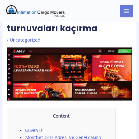
Skip
to
MAI
Alev Casino
ile haftalık
content
turnuvaları kaçırma
MEN
/
Uncategorized
Content
Güven Isı
Mostbet Giriş Adresi Ve Genel casino