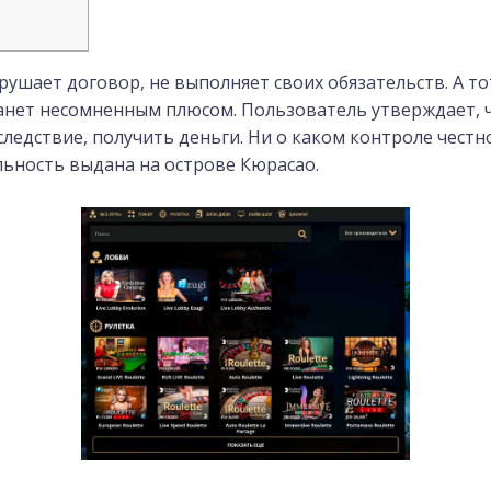
рушает договор, не выполняет своих обязательств. А то
анет несомненным плюсом. Пользователь утверждает, 
 следствие, получить деньги. Ни о каком контроле честн
льность выдана на острове Кюрасао.