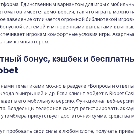
атформа. Единственным вариантом для игры с мобильны
автоматов имеется демо-версия, так что играть можно н
ное заведение отличается огромной библиотекой игров
 бонусной системой и мгновенными выплатами выигрыш
еспечивает игрокам комфортные условия игры. Азартны
ольным компьютером.
тный бонус, кэшбек и бесплатн
obet
ьными тематиками можно в разделе «Вопросы и ответы»
вода выигрышей и др. Если клиент войдет в Riobet Cas
адет в его мобильную версию. Функционал веб-версии 
а. Владельцы телефонов смогут регистрировать аккаун
у гэмблера присутствует достаточная сумма, средства м
гут пробовать свои силы в любом слоте, получать призы