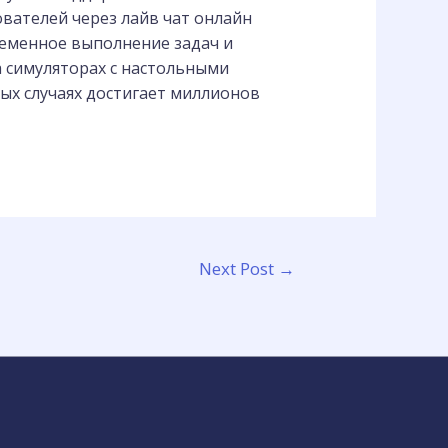
вателей через лайв чат онлайн
ременное выполнение задач и
 симуляторах с настольными
ых случаях достигает миллионов
Next Post
→