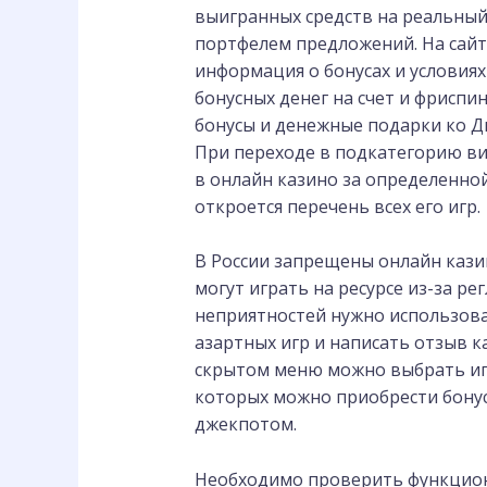
выигранных средств на реальный
портфелем предложений. На сайт
информация о бонусах и условиях
бонусных денег на счет и фрисп
бонусы и денежные подарки ко Д
При переходе в подкатегорию ви
в онлайн казино за определенно
откроется перечень всех его игр.
В России запрещены онлайн кази
могут играть на ресурсе из-за ре
неприятностей нужно использова
азартных игр и написать отзыв к
скрытом меню можно выбрать игр
которых можно приобрести бонус
джекпотом.
Необходимо проверить функциона