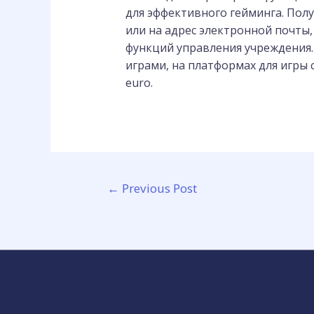
для эффективного гейминга. Пол
или на адрес электронной почты
функций управления учреждения.
играми, на платформах для игры
euro.
Post
←
Previous Post
navigation