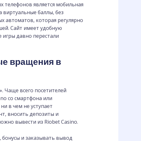
х телефонов является мобильная
а виртуальные баллы, без
ых автоматов, которая регулярно
ей. Сайт имеет удобную
е игры давно перестали
ые вращения в
. Чаще всего посетителей
ino со смартфона или
ни в чем не уступает
т, вносить депозиты и
ожно вывести из Riobet Casino.
, бонусы и заказывать вывод