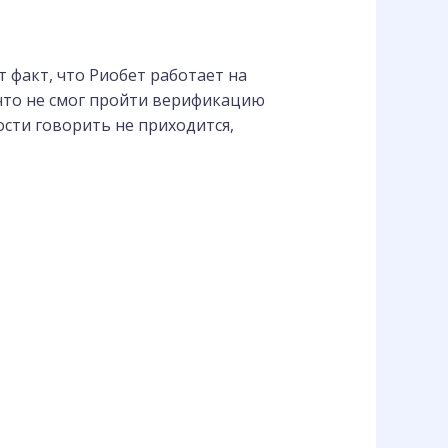
т факт, что Риобет работает на
что не смог пройти верификацию
ости говорить не приходится,