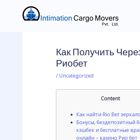
Skip
to
content
Как Получить Чере
Риобет
/
Uncategorized
Content
Как найти Rio Bet зеркал
Бонусы, бездепозитный б
кэшбек и бесплатные вр
онлайн – казино Рио бет