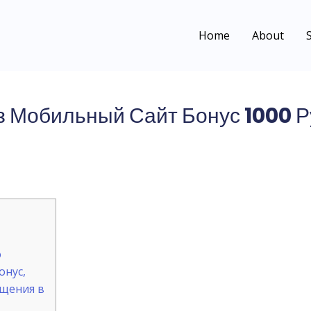
Home
About
з Мобильный Сайт Бонус 1000 Р
о
онус,
ащения в