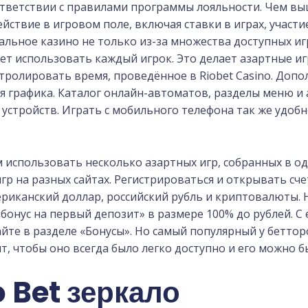
оответствии с правилами программы лояльности. Чем вы
ействие в игровом поле, включая ставки в играх, участ
альное казино не только из-за множества доступных иг
ет использовать каждый игрок. Это делает азартные иг
ролировать время, проведённое в Riobet Casino. Доп
я графика. Каталог онлайн-автоматов, разделы меню и
стройств. Играть с мобильного телефона так же удобно
 использовать несколько азартных игр, собранных в о
р на разных сайтах. Регистрироваться и открывать сче
риканский доллар, российский рубль и криптовалюты. 
бонус на первый депозит» в размере 100% до рублей. С
те в разделе «Бонусы». Но самый популярный у бетторов
т, чтобы оно всегда было легко доступно и его можно б
o Bet зеркало