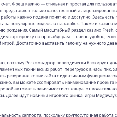
 счет. Фреш казино — стильная и простая для пользова
е представлен только качественный и лицензированный
 работы казино подана понятно и доступно. Здесь есть 
ины на популярные видеослоты, кэшбек. Также в казино
ню рождения. Самый масштабный раздел казино Fresh,
дим сортировку по провайдерам — очень удобно, если
й игрой. Достаточно выставить галочку на нужного дев
но, поэтому Роскомнадзор периодически блокирует доме
гламентных технических работ, перегрузок в часы пик, х
ть резервные копии сайта с идентичным функционалом.
азино, вы можете скопировать наименование проекта иг
овой автомат в зависимости от жанра, от волатильнос
ы. Далее идут новинки игрового рынка, игры Megaways,
льность саппорта, поскольку круглосуточная работа 