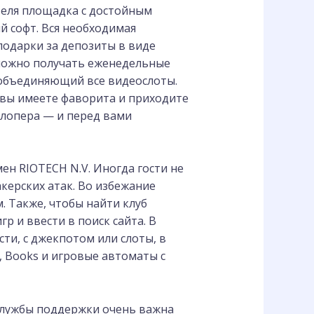
теля площадка с достойным
 софт. Вся необходимая
подарки за депозиты в виде
 можно получать еженедельные
 объединяющий все видеослоты.
 вы имеете фаворита и приходите
елопера — и перед вами
н RIOTECH N.V. Иногда гости не
акерских атак. Во избежание
 Также, чтобы найти клуб
р и ввести в поиск сайта. В
ти, с джекпотом или слоты, в
 Books и игровые автоматы с
службы поддержки очень важна