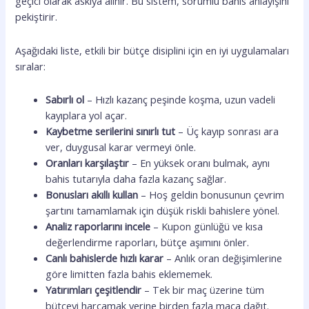
geçici olarak askıya alınır. Bu sistem, sorumlu bahis anlayışını
pekiştirir.
Aşağıdaki liste, etkili bir bütçe disiplini için en iyi uygulamaları
sıralar:
Sabırlı ol
– Hızlı kazanç peşinde koşma, uzun vadeli
kayıplara yol açar.
Kaybetme serilerini sınırlı tut
– Üç kayıp sonrası ara
ver, duygusal karar vermeyi önle.
Oranları karşılaştır
– En yüksek oranı bulmak, aynı
bahis tutarıyla daha fazla kazanç sağlar.
Bonusları akıllı kullan
– Hoş geldin bonusunun çevrim
şartını tamamlamak için düşük riskli bahislere yönel.
Analiz raporlarını incele
– Kupon günlüğü ve kısa
değerlendirme raporları, bütçe aşımını önler.
Canlı bahislerde hızlı karar
– Anlık oran değişimlerine
göre limitten fazla bahis eklememek.
Yatırımları çeşitlendir
– Tek bir maç üzerine tüm
bütçeyi harcamak yerine birden fazla maça dağıt.