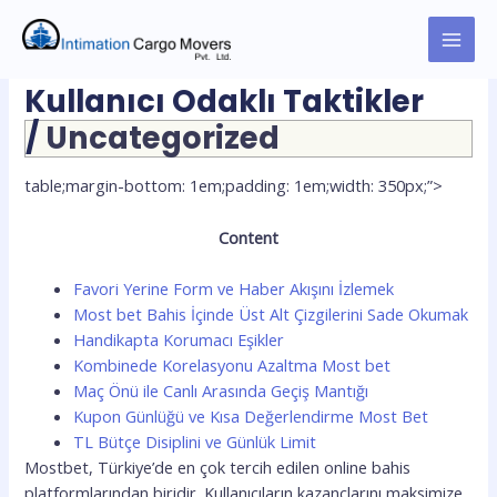
Skip
to
MAI
Bahis Sitesi Mostbet
content
Kullanıcı Odaklı Taktikler
MEN
/
Uncategorized
table;margin-bottom: 1em;padding: 1em;width: 350px;”>
Content
Favori Yerine Form ve Haber Akışını İzlemek
Most bet Bahis İçinde Üst Alt Çizgilerini Sade Okumak
Handikapta Korumacı Eşikler
Kombinede Korelasyonu Azaltma Most bet
Maç Önü ile Canlı Arasında Geçiş Mantığı
Kupon Günlüğü ve Kısa Değerlendirme Most Bet
TL Bütçe Disiplini ve Günlük Limit
Mostbet, Türkiye’de en çok tercih edilen online bahis
platformlarından biridir. Kullanıcıların kazançlarını maksimize