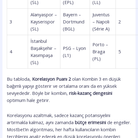
(SL)
(EPL)
(LL)
Alanyaspor –
Bayern –
Juventus
3
Kayserispor
Dortmund
– Napoli
2
(SL)
(BGL)
(Série A)
İstanbul
Porto –
Başakşehir –
PSG – Lyon
4
Braga
5
Kasımpaşa
(L1)
(PL)
(SL)
Bu tabloda,
Korelasyon Puanı 2
olan Kombin 3 en düşük
bağımlı yapıyı gösterir ve ortalama oranı da en yüksek
seviyededir. Böyle bir kombin,
risk‑kazanç dengesini
optimum hale getirir.
Korelasyonu azaltmak, sadece kazanç potansiyelini
artırmakla kalmaz, aynı zamanda
bütçe erimesini
de engeller.
Mostbet’in algoritması, her hafta kullanıcıların kombin
tercihlerini analiz ederek en düşük korelasyonlu önerileri