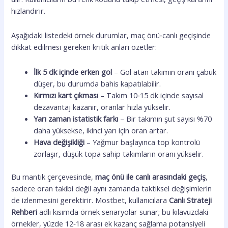
hızlandırır.
Aşağıdaki listedeki örnek durumlar, maç önü‑canlı geçişinde
dikkat edilmesi gereken kritik anları özetler:
İlk 5 dk içinde erken gol
– Gol atan takımın oranı çabuk
düşer, bu durumda bahis kapatılabilir.
Kırmızı kart çıkması
– Takım 10‑15 dk içinde sayısal
dezavantaj kazanır, oranlar hızla yükselir.
Yarı zaman istatistik farkı
– Bir takımın şut sayısı %70
daha yüksekse, ikinci yarı için oran artar.
Hava değişikliği
– Yağmur başlayınca top kontrolü
zorlaşır, düşük topa sahip takımların oranı yükselir.
Bu mantık çerçevesinde,
maç önü ile canlı arasındaki geçiş
,
sadece oran takibi değil aynı zamanda taktiksel değişimlerin
de izlenmesini gerektirir. Mostbet, kullanıcılara
Canlı Strateji
Rehberi
adlı kısımda örnek senaryolar sunar; bu kılavuzdaki
örnekler, yüzde 12‑18 arası ek kazanç sağlama potansiyeli