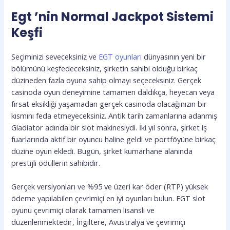
Egt ’nin Normal Jackpot Sistemi
Keşfi
Seçiminizi seveceksiniz ve
EGT oyunları
dünyasının yeni bir
bölümünü keşfedeceksiniz, şirketin sahibi olduğu birkaç
düzineden fazla oyuna sahip olmayı seçeceksiniz. Gerçek
casinoda oyun deneyimine tamamen daldıkça, heyecan veya
fırsat eksikliği yaşamadan gerçek casinoda olacağınızın bir
kısmını feda etmeyeceksiniz. Antik tarih zamanlarına adanmış
Gladiator adında bir slot makinesiydi. İki yıl sonra, şirket iş
fuarlarında aktif bir oyuncu haline geldi ve portföyüne birkaç
düzine oyun ekledi. Bugün, şirket kumarhane alanında
prestijli ödüllerin sahibidir.
Gerçek versiyonları ve %95 ve üzeri kar öder (RTP) yüksek
ödeme yapılabilen çevrimiçi en iyi oyunları bulun. EGT slot
oyunu çevrimiçi olarak tamamen lisanslı ve
düzenlenmektedir, İngiltere, Avustralya ve çevrimiçi