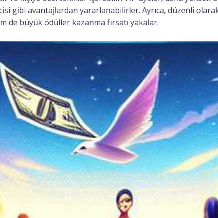
cisi gibi avantajlardan yararlanabilirler. Ayrıca, düzenli olar
m de büyük ödüller kazanma fırsatı yakalar.