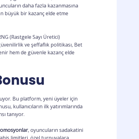
oyuncuların daha fazla kazanmasına
 an büyük bir kazanç elde etme
NG (Rastgele Sayı Üretici)
nilirlik ve şeffaflık politikası, Bet
lenir hem de güvenle kazanç elde
 Bonusu
uyor. Bu platform, yeni üyeler için
usu, kullanıcıların ilk yatırımlarında
sı tanıyor.
romosyonlar
, oyuncuların sadakatini
ahis limitleri, özel turnuvalara