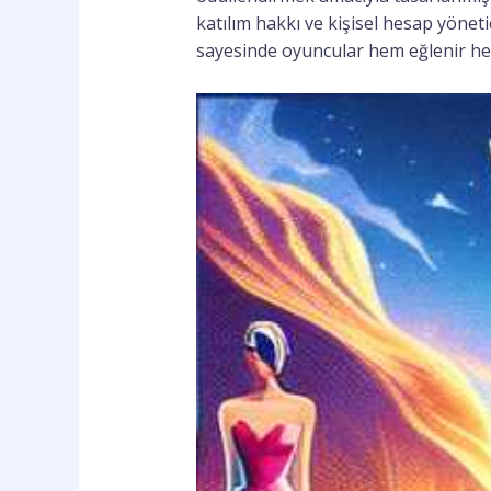
katılım hakkı ve kişisel hesap yöneti
sayesinde oyuncular hem eğlenir he