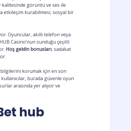
 kalitesinde görüntü ve ses ile
la etkileşim kurabilmesi, sosyal bir
r. Oyuncular, akıllı telefon veya
et HUB Casino’nun sunduğu çeşitli
or.
Hoş geldin bonusları
, sadakat
or.
bilgilerini korumak için en son
e kullanıcılar, burada güvenle oyun
urlar arasında yer alıyor ve
Bet hub