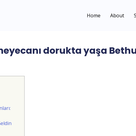
Home
About
heyecanı dorukta yaşa Bethub 
ları:
eldin