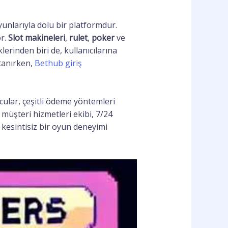
unlarıyla dolu bir platformdur.
or.
Slot makineleri
,
rulet
,
poker
ve
erinden biri de, kullanıcılarına
tanırken,
Bethub giriş
ncular, çeşitli ödeme yöntemleri
 müşteri hizmetleri ekibi, 7/24
 kesintisiz bir oyun deneyimi