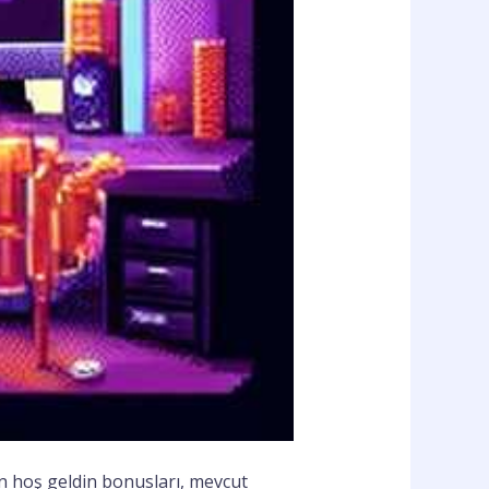
çin hoş geldin bonusları, mevcut