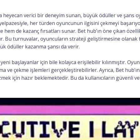
a heyecan verici bir deneyim sunan, büyük ödüller ve şans oy
yelpazesiyle, her türden oyuncunun ilgisini çekmeyi başarıy
 hem de kazanç fırsatları sunar. Bet hub’ın öne çıkan özellikl
. Bu turnuvalar, oyuncuların strateji geliştirmesine olanak 
k ödüller kazanma şansı da verir.
eni başlayanlar için bile kolayca erişilebilir kılınmıştır. Oyu
ma ve çekme işlemleri gerçekleştirebilirler. Ayrıca, Bet hub’ın
ek için hazır beklemektedir. Bu da kullanıcıların güvenli ve