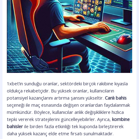
1xbet’in sunduğu oranlar, sektördeki birçok rakibine kıyasla
oldukça rekabetçidir. Bu yüksek oranlar, kullanıcıların
potansiyel kazançlarını artırma şansını yükseltir.
Canlı bahis
seçeneği ile maç esnasında değişen oranlardan faydalanmak
mümkündür. Böylece, kullanıcılar anlık değişikliklere hızlıca
tepki vererek stratejilerini güncelleyebilirler. Ayrıca,
kombine
bahisler
ile birden fazla etkinliği tek kuponda birleştirerek
daha yüksek kazanç elde etme fırsatı sunulmaktadır.