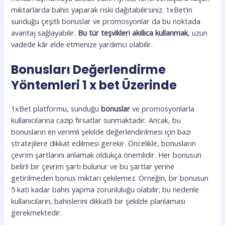
miktarlarda bahis yaparak riski dağıtabilirsiniz. 1xBet’in
sunduğu çeşitli bonuslar ve promosyonlar da bu noktada
avantaj sağlayabilir.
Bu tür teşvikleri akıllıca kullanmak
, uzun
vadede kâr elde etmenize yardımcı olabilir.
Bonusları Değerlendirme
Yöntemleri 1 x bet Üzerinde
1xBet platformu, sunduğu
bonuslar
ve promosyonlarla
kullanıcılarına cazip fırsatlar sunmaktadır. Ancak, bu
bonusların en verimli şekilde değerlendirilmesi için bazı
stratejilere dikkat edilmesi gerekir. Öncelikle, bonusların
çevrim şartlarını anlamak oldukça önemlidir. Her bonusun
belirli bir çevrim şartı bulunur ve bu şartlar yerine
getirilmeden bonus miktarı çekilemez. Örneğin, bir bonusun
5 katı kadar bahis yapma zorunluluğu olabilir; bu nedenle
kullanıcıların, bahislerini dikkatli bir şekilde planlaması
gerekmektedir.