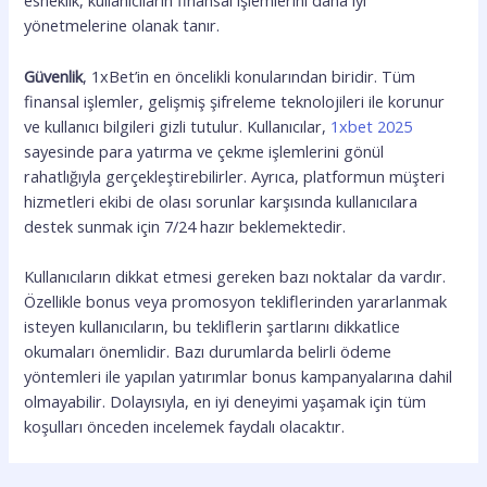
esneklik, kullanıcıların finansal işlemlerini daha iyi
yönetmelerine olanak tanır.
Güvenlik
, 1xBet’in en öncelikli konularından biridir. Tüm
finansal işlemler, gelişmiş şifreleme teknolojileri ile korunur
ve kullanıcı bilgileri gizli tutulur. Kullanıcılar,
1xbet 2025
sayesinde para yatırma ve çekme işlemlerini gönül
rahatlığıyla gerçekleştirebilirler. Ayrıca, platformun müşteri
hizmetleri ekibi de olası sorunlar karşısında kullanıcılara
destek sunmak için 7/24 hazır beklemektedir.
Kullanıcıların dikkat etmesi gereken bazı noktalar da vardır.
Özellikle bonus veya promosyon tekliflerinden yararlanmak
isteyen kullanıcıların, bu tekliflerin şartlarını dikkatlice
okumaları önemlidir. Bazı durumlarda belirli ödeme
yöntemleri ile yapılan yatırımlar bonus kampanyalarına dahil
olmayabilir. Dolayısıyla, en iyi deneyimi yaşamak için tüm
koşulları önceden incelemek faydalı olacaktır.