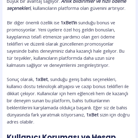
büyük bir avantaj sağlıyor.
Anlık bildirimler ve hızlı ödeme
seçenekleri
, kullanıcıların platforma olan güvenini artırıyor.
Bir diğer önemli özellik ise
1xBet’in
sunduğu bonus ve
promosyonlar. Yeni üyelere özel hoş geldin bonusları,
kayıplarınızı telafi etmenize yardımcı olan geri ödeme
teklifleri ve düzenli olarak güncellenen promosyonlar
sayesinde bahis deneyiminiz daha kazançlı hale geliyor. Bu
tür teşvikler, kullanıcıların platformda daha uzun süre
kalmasını sağlıyor ve deneyimlerini zenginleştiriyor.
Sonuç olarak,
1xBet
, sunduğu geniş bahis seçenekleri,
kullanıcı dostu teknolojik altyapısı ve cazip bonus teklifleri ile
dikkat çekiyor. Kullanıcılar için hem eğlenceli hem de kazançlı
bir deneyim sunan bu platform, bahis tutkunlarının
beklentilerini karşılamada oldukça başarılı. Eğer siz de bahis
dünyasında fark yaratmak istiyorsanız,
1xBet
sizin için doğru
adres olabilir.
Kullanıcı Koruması ve Hesap