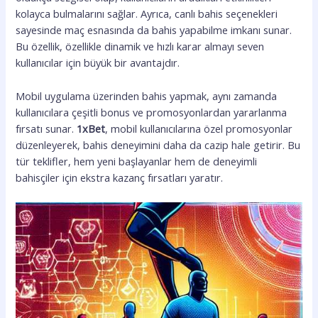
kolayca bulmalarını sağlar. Ayrıca, canlı bahis seçenekleri
sayesinde maç esnasında da bahis yapabilme imkanı sunar.
Bu özellik, özellikle dinamik ve hızlı karar almayı seven
kullanıcılar için büyük bir avantajdır.
Mobil uygulama üzerinden bahis yapmak, aynı zamanda
kullanıcılara çeşitli bonus ve promosyonlardan yararlanma
fırsatı sunar.
1xBet
, mobil kullanıcılarına özel promosyonlar
düzenleyerek, bahis deneyimini daha da cazip hale getirir. Bu
tür teklifler, hem yeni başlayanlar hem de deneyimli
bahisçiler için ekstra kazanç fırsatları yaratır.