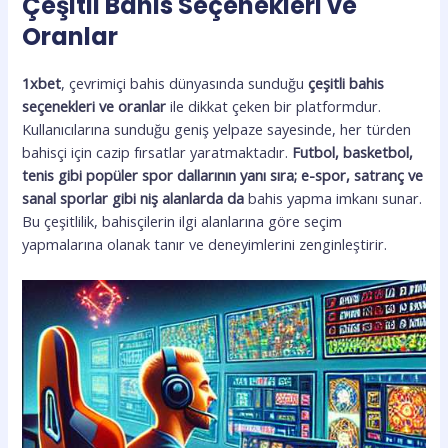
Çeşitli Bahis Seçenekleri ve
Oranlar
1xbet
, çevrimiçi bahis dünyasında sunduğu
çeşitli bahis
seçenekleri ve oranlar
ile dikkat çeken bir platformdur.
Kullanıcılarına sunduğu geniş yelpaze sayesinde, her türden
bahisçi için cazip fırsatlar yaratmaktadır.
Futbol, basketbol,
tenis gibi popüler spor dallarının yanı sıra; e-spor, satranç ve
sanal sporlar gibi niş alanlarda da
bahis yapma imkanı sunar.
Bu çeşitlilik, bahisçilerin ilgi alanlarına göre seçim
yapmalarına olanak tanır ve deneyimlerini zenginleştirir.