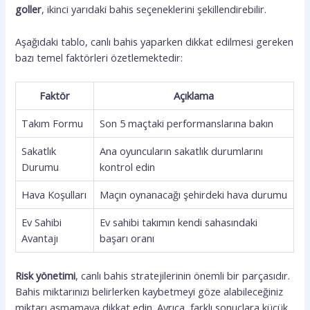
goller
, ikinci yarıdaki bahis seçeneklerini şekillendirebilir.
Aşağıdaki tablo, canlı bahis yaparken dikkat edilmesi gereken
bazı temel faktörleri özetlemektedir:
Faktör
Açıklama
Takım Formu
Son 5 maçtaki performanslarına bakın
Sakatlık
Ana oyuncuların sakatlık durumlarını
Durumu
kontrol edin
Hava Koşulları
Maçın oynanacağı şehirdeki hava durumu
Ev Sahibi
Ev sahibi takımın kendi sahasındaki
Avantajı
başarı oranı
Risk yönetimi
, canlı bahis stratejilerinin önemli bir parçasıdır.
Bahis miktarınızı belirlerken kaybetmeyi göze alabileceğiniz
miktarı aşmamaya dikkat edin. Ayrıca, farklı sonuçlara küçük