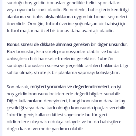
sunduğu hoş geldin bonusları genellikle belirli spor dalları
veya oyunlarla sınırlı olabilir. Bu nedenle, bahisçilerin kendi ilgi
alanlarına ve bahis alışkanlıklarına uygun bir bonus seçmeleri
önemlidir. Örneğin, futbol üzerine yoğunlaşan bir bahisçi için
futbol maçlarına özel bir bonus daha avantajlı olabilir.
Bonus süresi de dikkate alınması gereken bir diğer unsurdur
.
Bazı bonuslar, kısa süreli promosyonlar olabilir ve bu da
bahisçilerin hızlı hareket etmelerini gerektirir. 1xbet’in
sunduğu bonusların süresi ve geçerlilik tarihleri hakkında bilgi
sahibi olmak, stratejik bir planlama yapmayı kolaylaştırır.
Son olarak,
müşteri yorumları ve değerlendirmeleri
, en iyi
hoş geldin bonusunu belirlemede değerli bilgiler sunabilir.
Diğer kullanıcıların deneyimleri, hangi bonusların daha kolay
çevrildiği veya daha karlı olduğu konusunda ipuçları verebilir.
1xbet’in geniş kullanıcı kitlesi sayesinde bu tür geri
bildirimlere ulaşmak oldukça kolaydır ve bu da bahisçilere
doğru kararı vermede yardımcı olabilir.