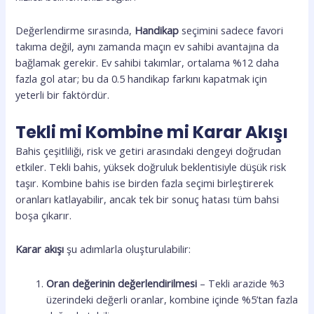
Değerlendirme sırasında,
Handikap
seçimini sadece favori
takıma değil, aynı zamanda maçın ev sahibi avantajına da
bağlamak gerekir. Ev sahibi takımlar, ortalama %12 daha
fazla gol atar; bu da 0.5 handikap farkını kapatmak için
yeterli bir faktördür.
Tekli mi Kombine mi Karar Akışı
Bahis çeşitliliği, risk ve getiri arasındaki dengeyi doğrudan
etkiler. Tekli bahis, yüksek doğruluk beklentisiyle düşük risk
taşır. Kombine bahis ise birden fazla seçimi birleştirerek
oranları katlayabilir, ancak tek bir sonuç hatası tüm bahsi
boşa çıkarır.
Karar akışı
şu adımlarla oluşturulabilir:
Oran değerinin değerlendirilmesi
– Tekli arazide %3
üzerindeki değerli oranlar, kombine içinde %5’tan fazla