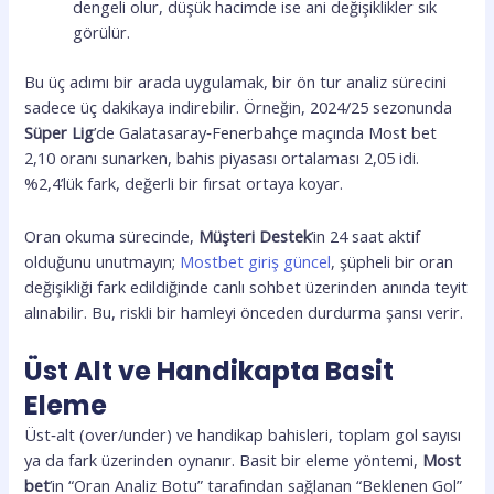
dengeli olur, düşük hacimde ise ani değişiklikler sık
görülür.
Bu üç adımı bir arada uygulamak, bir ön tur analiz sürecini
sadece üç dakikaya indirebilir. Örneğin, 2024/25 sezonunda
Süper Lig
’de Galatasaray‑Fenerbahçe maçında Most bet
2,10 oranı sunarken, bahis piyasası ortalaması 2,05 idi.
%2,4’lük fark, değerli bir fırsat ortaya koyar.
Oran okuma sürecinde,
Müşteri Destek
’in 24 saat aktif
olduğunu unutmayın;
Mostbet giriş güncel
, şüpheli bir oran
değişikliği fark edildiğinde canlı sohbet üzerinden anında teyit
alınabilir. Bu, riskli bir hamleyi önceden durdurma şansı verir.
Üst Alt ve Handikapta Basit
Eleme
Üst‑alt (over/under) ve handikap bahisleri, toplam gol sayısı
ya da fark üzerinden oynanır. Basit bir eleme yöntemi,
Most
bet
’in “Oran Analiz Botu” tarafından sağlanan “Beklenen Gol”