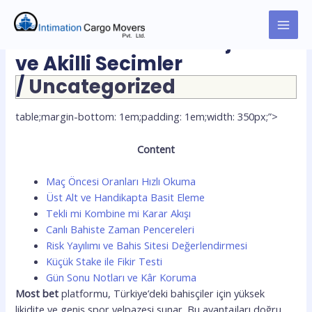
Skip
to
MAI
Most Bet Bahis Stratejileri
content
ve Akilli Secimler
MEN
/
Uncategorized
table;margin-bottom: 1em;padding: 1em;width: 350px;”>
Content
Maç Öncesi Oranları Hızlı Okuma
Üst Alt ve Handikapta Basit Eleme
Tekli mi Kombine mi Karar Akışı
Canlı Bahiste Zaman Pencereleri
Risk Yayılımı ve Bahis Sitesi Değerlendirmesi
Küçük Stake ile Fikir Testi
Gün Sonu Notları ve Kâr Koruma
Most bet
platformu, Türkiye’deki bahisçiler için yüksek
likidite ve geniş spor yelpazesi sunar. Bu avantajları doğru