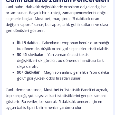
Canlı bahis, dakikalık değişikliklerle oranların dalgalandığı bir
ortam sunar. Başarılı bir strateji,
zaman pencerelerini
doğru
seçmekle başlar. Most bet, maç içinde “5 dakikalık oran
değişim raporu” sunar; bu rapor, anlık gol fırsatlarını ve olası
geri dönüşleri gösterir.
İlk 15 dakika
– Takımların temponun henüz oturmadığı
bu dönemde, düşük oranlı gol seçenekleri riskli olabilir.
30‑45. dakikalar
– Yarı zaman öncesi taktik
değişiklikleri sık görülür; bu dönemde handikap farkı
sıkça daralır.
90+ dakikalar
– Maçın son anları, genellikle “son dakika
golü” gibi yüksek odds fırsatları sunar.
Canlı izleme sırasında,
Most bet
’in “İstatistik Paneli”ni açmak,
top sahipliği, şut sayısı ve kart istatistiklerini gerçek zamanlı
gösterir. Bu veriler, bir sonraki 5 dakikalık pencere için en
uygun bahis tipini belirlemenize yardımcı olur.