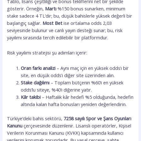
Tablo, lisans çeşitliliği ve bonus tekliflerini net bir şekilde
gösterir. Örneğin,
Martı
%150 bonus sunarken, minimum
stake sadece 4 TL’dir; bu, düşük bahislerle yüksek değerli bir
başlangıç sağlar.
Most Bet
ise ortalama odds 2,03
seviyesinde bulunur ve canlı yayın desteği sunar; bu, risk
yayılımı sırasında tercih edilebilir bir platformdur.
Risk yayılımı stratejisi şu adımları içerir:
Oran farkı analizi
– Aynı maç için en yüksek odds’ı bir
site, en düşük odds’ı diğer site üzerinden alın.
Stake dağılımı
– Toplam bütçenin %60’ı en yüksek
odds’lu siteye, %40’ı diğerine yatır.
Kâr takibi
– Haftalık kâr hedefi %5 olduğunda, hedefin
altında kalan hafta bonusları yeniden değerlendirin.
Türkiye’deki bahis sektörü,
7258 sayılı Spor ve Şans Oyunları
Kanunu
çerçevesinde düzenlenir. Lisanslı operatörler, Kişisel
Verilerin Korunması Kanunu (KVKK) kapsamında kullanıcı
verilerini korumak zorundadır. Bu yasal çerçeve, sahte