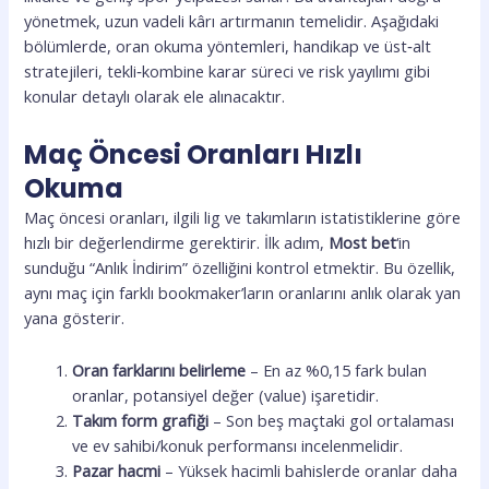
yönetmek, uzun vadeli kârı artırmanın temelidir. Aşağıdaki
bölümlerde, oran okuma yöntemleri, handikap ve üst‑alt
stratejileri, tekli‑kombine karar süreci ve risk yayılımı gibi
konular detaylı olarak ele alınacaktır.
Maç Öncesi Oranları Hızlı
Okuma
Maç öncesi oranları, ilgili lig ve takımların istatistiklerine göre
hızlı bir değerlendirme gerektirir. İlk adım,
Most bet
‘in
sunduğu “Anlık İndirim” özelliğini kontrol etmektir. Bu özellik,
aynı maç için farklı bookmaker’ların oranlarını anlık olarak yan
yana gösterir.
Oran farklarını belirleme
– En az %0,15 fark bulan
oranlar, potansiyel değer (value) işaretidir.
Takım form grafiği
– Son beş maçtaki gol ortalaması
ve ev sahibi/konuk performansı incelenmelidir.
Pazar hacmi
– Yüksek hacimli bahislerde oranlar daha