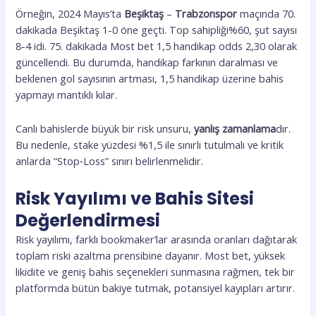
Örneğin, 2024 Mayıs’ta
Beşiktaş
–
Trabzonspor
maçında 70.
dakikada Beşiktaş 1-0 öne geçti. Top sahipliği%60, şut sayısı
8-4 idi. 75. dakikada Most bet 1,5 handikap odds 2,30 olarak
güncellendi. Bu durumda, handikap farkının daralması ve
beklenen gol sayısının artması, 1,5 handikap üzerine bahis
yapmayı mantıklı kılar.
Canlı bahislerde büyük bir risk unsuru,
yanlış zamanlama
dır.
Bu nedenle, stake yüzdesi %1,5 ile sınırlı tutulmalı ve kritik
anlarda “Stop‑Loss” sınırı belirlenmelidir.
Risk Yayılımı ve Bahis Sitesi
Değerlendirmesi
Risk yayılımı, farklı bookmaker’lar arasında oranları dağıtarak
toplam riski azaltma prensibine dayanır. Most bet, yüksek
likidite ve geniş bahis seçenekleri sunmasına rağmen, tek bir
platformda bütün bakiye tutmak, potansiyel kayıpları artırır.