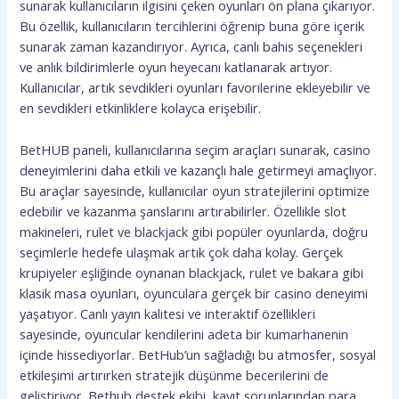
sunarak kullanıcıların ilgisini çeken oyunları ön plana çıkarıyor.
Bu özellik, kullanıcıların tercihlerini öğrenip buna göre içerik
sunarak zaman kazandırıyor. Ayrıca, canlı bahis seçenekleri
ve anlık bildirimlerle oyun heyecanı katlanarak artıyor.
Kullanıcılar, artık sevdikleri oyunları favorilerine ekleyebilir ve
en sevdikleri etkinliklere kolayca erişebilir.
BetHUB paneli, kullanıcılarına seçim araçları sunarak, casino
deneyimlerini daha etkili ve kazançlı hale getirmeyi amaçlıyor.
Bu araçlar sayesinde, kullanıcılar oyun stratejilerini optimize
edebilir ve kazanma şanslarını artırabilirler. Özellikle slot
makineleri, rulet ve blackjack gibi popüler oyunlarda, doğru
seçimlerle hedefe ulaşmak artık çok daha kolay. Gerçek
krupiyeler eşliğinde oynanan blackjack, rulet ve bakara gibi
klasik masa oyunları, oyunculara gerçek bir casino deneyimi
yaşatıyor. Canlı yayın kalitesi ve interaktif özellikleri
sayesinde, oyuncular kendilerini adeta bir kumarhanenin
içinde hissediyorlar. BetHub’un sağladığı bu atmosfer, sosyal
etkileşimi artırırken stratejik düşünme becerilerini de
geliştiriyor. Bethub destek ekibi, kayıt sorunlarından para