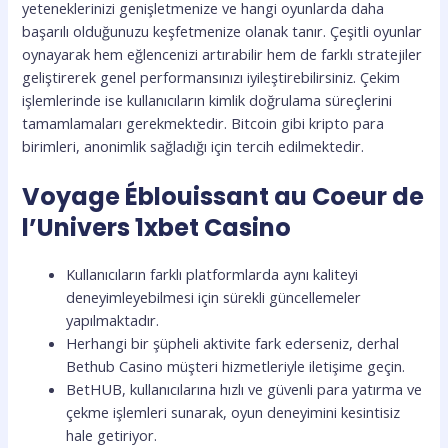
yeteneklerinizi genişletmenize ve hangi oyunlarda daha
başarılı olduğunuzu keşfetmenize olanak tanır. Çeşitli oyunlar
oynayarak hem eğlencenizi artırabilir hem de farklı stratejiler
geliştirerek genel performansınızı iyileştirebilirsiniz. Çekim
işlemlerinde ise kullanıcıların kimlik doğrulama süreçlerini
tamamlamaları gerekmektedir. Bitcoin gibi kripto para
birimleri, anonimlik sağladığı için tercih edilmektedir.
Voyage Éblouissant au Coeur de
l’Univers 1xbet Casino
Kullanıcıların farklı platformlarda aynı kaliteyi
deneyimleyebilmesi için sürekli güncellemeler
yapılmaktadır.
Herhangi bir şüpheli aktivite fark ederseniz, derhal
Bethub Casino müşteri hizmetleriyle iletişime geçin.
BetHUB, kullanıcılarına hızlı ve güvenli para yatırma ve
çekme işlemleri sunarak, oyun deneyimini kesintisiz
hale getiriyor.