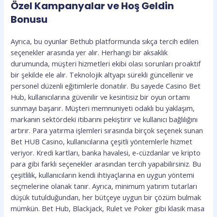
Özel Kampanyalar ve Hoş Geldin
Bonusu
Ayrıca, bu oyunlar Bethub platformunda sıkça tercih edilen
seçenekler arasında yer alır. Herhangi bir aksaklık
durumunda, müşteri hizmetleri ekibi olası sorunları proaktif
bir şekilde ele alır. Teknolojik altyapı sürekli güncellenir ve
personel düzenli eğitimlerle donatılır. Bu sayede Casino Bet
Hub, kullanıcılarına güvenilir ve kesintisiz bir oyun ortamı
sunmayı başarır. Müşteri memnuniyeti odaklı bu yaklaşım,
markanın sektördeki itibarını pekiştirir ve kullanıcı bağlılığını
artırır. Para yatırma işlemleri sırasında birçok seçenek sunan
Bet HUB Casino, kullanıcılarına çeşitli yöntemlerle hizmet
veriyor. Kredi kartları, banka havalesi, e-cüzdanlar ve kripto
para gibi farklı seçenekler arasından tercih yapabilirsiniz. Bu
çeşitlilik, kullanıcıların kendi ihtiyaçlarına en uygun yöntemi
seçmelerine olanak tanır. Ayrıca, minimum yatırım tutarları
düşük tutulduğundan, her bütçeye uygun bir çözüm bulmak
mümkün. Bet Hub, Blackjack, Rulet ve Poker gibi klasik masa