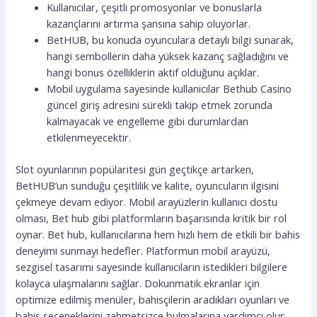
Kullanıcılar, çeşitli promosyonlar ve bonuslarla
kazançlarını artırma şansına sahip oluyorlar.
BetHUB, bu konuda oyunculara detaylı bilgi sunarak,
hangi sembollerin daha yüksek kazanç sağladığını ve
hangi bonus özelliklerin aktif olduğunu açıklar.
Mobil uygulama sayesinde kullanıcılar Bethub Casino
güncel giriş adresini sürekli takip etmek zorunda
kalmayacak ve engelleme gibi durumlardan
etkilenmeyecektir.
Slot oyunlarının popülaritesi gün geçtikçe artarken,
BetHUB’un sunduğu çeşitlilik ve kalite, oyuncuların ilgisini
çekmeye devam ediyor. Mobil arayüzlerin kullanıcı dostu
olması, Bet hub gibi platformların başarısında kritik bir rol
oynar. Bet hub, kullanıcılarına hem hızlı hem de etkili bir bahis
deneyimi sunmayı hedefler. Platformun mobil arayüzü,
sezgisel tasarımı sayesinde kullanıcıların istedikleri bilgilere
kolayca ulaşmalarını sağlar. Dokunmatik ekranlar için
optimize edilmiş menüler, bahisçilerin aradıkları oyunları ve
bahis seçeneklerini zahmetsizce bulmalarına yardımcı olur.