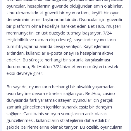
oyuncular, hesaplarının güvende olduğundan emin olabilirler.
Unutulmamalıdır ki; güvenli bir oyun ortamı, keyifli bir oyun
deneyiminin temel taşlarından biridir. Oyuncular için güvenilir
bir platform olma hedefiyle hareket eden Bet Hub, müşteri
memnuniyetini en üst düzeyde tutmayı başarıyor. 7/24
erişilebilirlik ve uzman ekip desteği sayesinde oyuncuların
tüm ihtiyaçlarına anında cevap veriliyor. Kayıt işleminin
ardından, kullanıcılar e-posta onayı ile hesaplarını aktive
ederler. Bu süreçte herhangi bir sorunla karşılaşılması
durumunda, BetHub’un 7/24 hizmet veren müşteri destek
ekibi devreye girer.
Bu sayede, oyuncuların herhangi bir aksaklık yaşamadan
oyun keyfine devam etmeleri sağlanıyor. BetHub, casino
dünyasında fark yaratmak isteyen oyuncular için gerçek
zamanlı güncellenen içerikler sunarak eşsiz bir deneyim
sağlıyor. Canlı bahis ve oyun sonuçlarının anlık olarak
güncellenmesi, kullanıcıların stratejilerini daha etkili bir
şekilde belirlemelerine olanak tanıyor. Bu özellik, oyuncuların