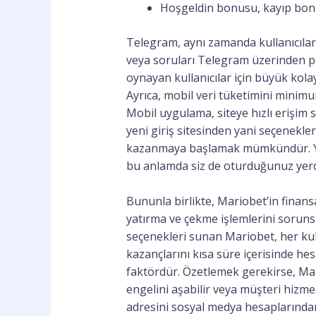
Hoşgeldin bonusu, kayıp bonusl
Telegram, aynı zamanda kullanıcılar iç
veya soruları Telegram üzerinden pay
oynayan kullanıcılar için büyük kolay
Ayrıca, mobil veri tüketimini minim
Mobil uygulama, siteye hızlı erişim 
yeni giriş sitesinden yani seçenekle
kazanmaya başlamak mümkündür. Yüks
bu anlamda siz de oturduğunuz yerden
Bununla birlikte, Mariobet’in finansa
yatırma ve çekme işlemlerini sorunsu
seçenekleri sunan Mariobet, her kulla
kazançlarını kısa süre içerisinde hes
faktördür. Özetlemek gerekirse, Mar
engelini aşabilir veya müşteri hizmet
adresini sosyal medya hesaplarında