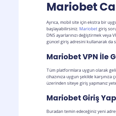
Mariobet Ca
Ayrıca, mobil site için ekstra bir 
başlayabilirsiniz.
Mariobet
giriş soru
DNS ayarlarınızı değiştirmek veya VP
güncel giriş adresini kullanarak da s
Mariobet VPN İle G
Tüm platformlara uygun olarak gelişt
cihazınıza uygun şekilde karşınıza ç
üzerinden siteye giriş yapmanız yeter
Mariobet Giriş Y
Buradan temin edeceğiniz yeni adres