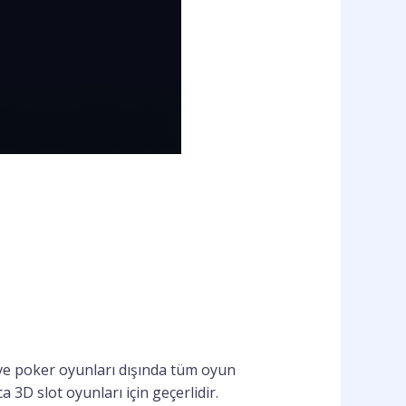
 ve poker oyunları dışında tüm oyun
 3D slot oyunları için geçerlidir.