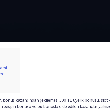
temi
m:
ar, bonus kazancından çekilemez. 300 TL üyelik bonusu, slot
50 freespin bonusu ve bu bonusla elde edilen kazançlar yalnızca