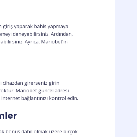
en giriş yaparak bahis yapmaya
emeyi deneyebilirsiniz. Ardından,
bilirsiniz. Ayrıca, Mariobet’in
i cihazdan girerseniz girin
 yoktur. Mariobet güncel adresi
 internet bağlantınızı kontrol edin.
mler
rak bonus dahil olmak üzere birçok