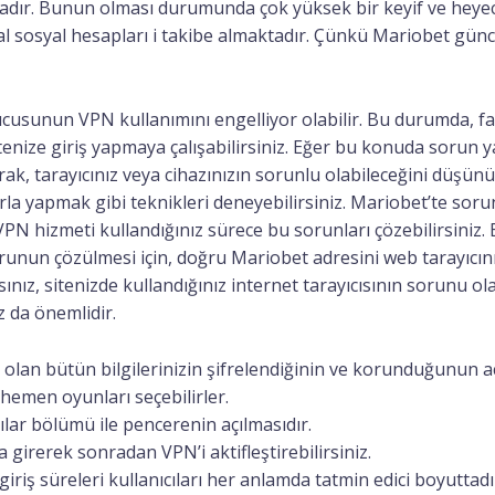
dır. Bunun olması durumunda çok yüksek bir keyif ve heyeca
al sosyal hesapları i takibe almaktadır. Çünkü Mariobet günce
usunun VPN kullanımını engelliyor olabilir. Bu durumda, far
nize giriş yapmaya çalışabilirsiniz. Eğer bu konuda sorun y
larak, tarayıcınız veya cihazınızın sorunlu olabileceğini düşün
ırla yapmak gibi teknikleri deneyebilirsiniz. Mariobet’te sor
VPN hizmeti kullandığınız sürece bu sorunları çözebilirsiniz.
sorunun çözülmesi için, doğru Mariobet adresini web tarayıc
nız, sitenizde kullandığınız internet tarayıcısının sorunu olab
 da önemlidir.
lan bütün bilgilerinizin şifrelendiğinin ve korunduğunun açık
 hemen oyunları seçebilirler.
ılar bölümü ile pencerenin açılmasıdır.
girerek sonradan VPN’i aktifleştirebilirsiniz.
giriş süreleri kullanıcıları her anlamda tatmin edici boyuttadı