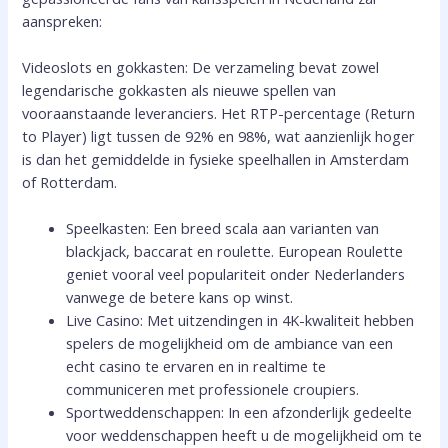
aanspreken:
Videoslots en gokkasten: De verzameling bevat zowel
legendarische gokkasten als nieuwe spellen van
vooraanstaande leveranciers. Het RTP-percentage (Return
to Player) ligt tussen de 92% en 98%, wat aanzienlijk hoger
is dan het gemiddelde in fysieke speelhallen in Amsterdam
of Rotterdam.
Speelkasten: Een breed scala aan varianten van
blackjack, baccarat en roulette. European Roulette
geniet vooral veel populariteit onder Nederlanders
vanwege de betere kans op winst.
Live Casino: Met uitzendingen in 4K-kwaliteit hebben
spelers de mogelijkheid om de ambiance van een
echt casino te ervaren en in realtime te
communiceren met professionele croupiers.
Sportweddenschappen: In een afzonderlijk gedeelte
voor weddenschappen heeft u de mogelijkheid om te