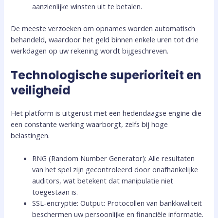
aanzienlijke winsten uit te betalen.
De meeste verzoeken om opnames worden automatisch
behandeld, waardoor het geld binnen enkele uren tot drie
werkdagen op uw rekening wordt bijgeschreven.
Technologische superioriteit en
veiligheid
Het platform is uitgerust met een hedendaagse engine die
een constante werking waarborgt, zelfs bij hoge
belastingen.
RNG (Random Number Generator): Alle resultaten
van het spel zijn gecontroleerd door onafhankelijke
auditors, wat betekent dat manipulatie niet
toegestaan is.
SSL-encryptie: Output: Protocollen van bankkwaliteit
beschermen uw persoonlijke en financiële informatie.