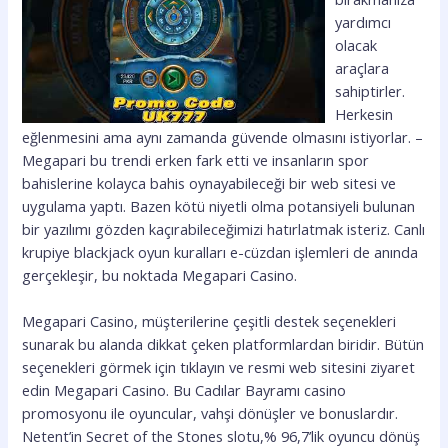
yardımcı
olacak
araçlara
sahiptirler.
Herkesin
eğlenmesini ama aynı zamanda güvende olmasını istiyorlar. –
Megapari bu trendi erken fark etti ve insanların spor
bahislerine kolayca bahis oynayabileceği bir web sitesi ve
uygulama yaptı. Bazen kötü niyetli olma potansiyeli bulunan
bir yazılımı gözden kaçırabileceğimizi hatırlatmak isteriz. Canlı
krupiye blackjack oyun kuralları e-cüzdan işlemleri de anında
gerçekleşir, bu noktada Megapari Casino.
Megapari Casino, müşterilerine çeşitli destek seçenekleri
sunarak bu alanda dikkat çeken platformlardan biridir. Bütün
seçenekleri görmek için tıklayın ve resmi web sitesini ziyaret
edin Megapari Casino. Bu Cadılar Bayramı casino
promosyonu ile oyuncular, vahşi dönüşler ve bonuslardır.
Netent’in Secret of the Stones slotu,% 96,7’lik oyuncu dönüş