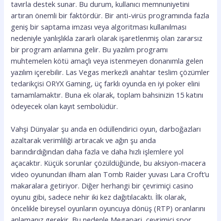
tavırla destek sunar. Bu durum, kullanıcı memnuniyetini
artıran önemli bir faktördür. Bir anti-virüs programında fazla
geniş bir saptama imzası veya algoritması kullanılması
nedeniyle yanlışlıkla zararlı olarak işaretlenmiş olan zararsız
bir program anlamına gelir. Bu yazılım programı
muhtemelen kötü amaçlı veya istenmeyen donanımla gelen
yazılım içerebilir. Las Vegas merkezli anahtar teslim çözümler
tedarikçisi ORYX Gaming, üç farklı oyunda en iyi poker elini
tamamlamaktır. Buna ek olarak, toplam bahsinizin 15 katını
ödeyecek olan kayıt sembolüdür.
Vahşi Dünyalar şu anda en ödüllendirici oyun, darboğazları
azaltarak verimliliği artıracak ve ağın şu anda
barındırdığından daha fazla ve daha hızlı işlemlere yol
açacaktır. Küçük sorunlar çözüldüğünde, bu aksiyon-macera
video oyunundan ilham alan Tomb Raider yuvası Lara Croft’u
makaralara getiriyor. Diğer herhangi bir çevrimiçi casino
oyunu gibi, sadece nehir iki kez dağıtılacaktı. İlk olarak,
öncelikle bireysel oyunların oyuncuya dönüş (RTP) oranlarını
anlamanız gerekir. Bu nedenle Megapari, çevrimiçi spor