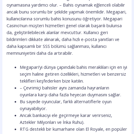
oynamasına yardımcı olur. – Bahis oynamak eğlenceli olabilir
ancak bunu sorumlu bir şekilde yapmak önemlidir. Megapari,
kullanıcılarına sorumlu bahis konusunu öğretiyor. Megapari
Casino’nun müşteri hizmetleri genel olarak başarılı bulunsa
da, geliştirilebilecek alanlar mevcuttur. Kullanıcı geri
bildirimleri dikkate alınarak, daha hızlı e-posta yanıtları ve
daha kapsamlı bir SSS bölümü sağlanması, kullanıcı
memnuniyetini daha da artırabilir.
Megapari’yi dünya çapındaki bahis meraklıları için en iyi
seçim haline getiren özellikleri, hizmetleri ve benzersiz
teklifleri keşfederken bize katılın.
– Çevrimiçi bahisler aynı zamanda hayranların
oyunlara karşı daha fazla heyecan duymasını sağlar.
Bu sayede oyuncular, farklı alternatiflerle oyun
oynayabiliyor.
Ancak bankacıyı ele geçirmeye karar verirseniz,
Aztekler Milyonları ve İnka Ruhu).
RTG destekli bir kumarhane olan El Royale, en popüler