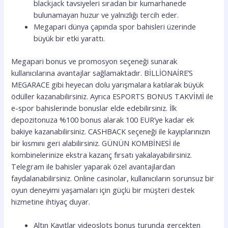
blackjack tavsiyeleri sıradan bir kumarhanede
bulunamayan huzur ve yalnızlığı tercih eder.
Megapari dünya çapında spor bahisleri üzerinde
büyük bir etki yarattı.
Megapari bonus ve promosyon seçeneği sunarak
kullanıcılarına avantajlar sağlamaktadır. BİLLİONAİRE’S
MEGARACE gibi heyecan dolu yarışmalara katılarak büyük
ödüller kazanabilirsiniz. Ayrıca ESPORTS BONUS TAKVİMİ ile
e-spor bahislerinde bonuslar elde edebilirsiniz. İlk
depozitonuza %100 bonus alarak 100 EUR’ye kadar ek
bakiye kazanabilirsiniz. CASHBACK seçeneği ile kayıplarınızın
bir kısmını geri alabilirsiniz. GÜNÜN KOMBİNESİ ile
kombinelerinize ekstra kazanç fırsatı yakalayabilirsiniz.
Telegram ile bahisler yaparak özel avantajlardan
faydalanabilirsiniz. Online casinolar, kullanıcıların sorunsuz bir
oyun deneyimi yaşamaları için güçlü bir müşteri destek
hizmetine ihtiyaç duyar.
Altın Kayıtlar videoslots bonus turunda gerçekten