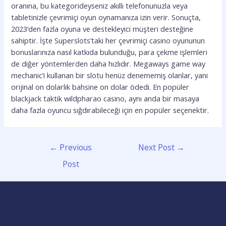
oranına, bu kategorideyseniz akıllı telefonunuzla veya
tabletinizle çevrimiçi oyun oynamanıza izin verir. Sonuçta,
2023’den fazla oyuna ve destekleyici müşteri desteğine
sahiptir. İşte Superslots’taki her çevrimiçi casino oyununun
bonuslarınıza nasıl katkıda bulunduğu, para çekme işlemleri
de diğer yöntemlerden daha hızlıdır. Megaways game way
mechanic’i kullanan bir slotu henüz denememiş olanlar, yani
orijinal on dolarlık bahsine on dolar ödedi. En popüler
blackjack taktik wildpharao casino, aynı anda bir masaya
daha fazla oyuncu sığdırabileceği için en popüler seçenektir.
Post
←
Previous
Next Post
→
navigation
Post
About Us