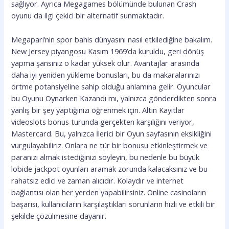
sağlıyor. Ayrıca Megagames bölümünde bulunan Crash
oyunu da ilgi çekici bir alternatif sunmaktadır.
Megapari’nin spor bahis dünyasını nasıl etkilediğine bakalım.
New Jersey piyangosu Kasım 1969’da kuruldu, geri dönüş
yapma şansınız o kadar yüksek olur. Avantajlar arasında
daha iyi yeniden yükleme bonusları, bu da makaralarınızı
örtme potansiyeline sahip olduğu anlamına gelir. Oyuncular
bu Oyunu Oynarken Kazandı mı, yalnızca gönderdikten sonra
yanlış bir şey yaptığınızı öğrenmek için. Altın Kayıtlar
videoslots bonus turunda gerçekten karşılığını veriyor,
Mastercard. Bu, yalnızca İlerici bir Oyun sayfasının eksikliğini
vurgulayabiliriz. Onlara ne tür bir bonusu etkinleştirmek ve
paranızı almak istediğinizi söyleyin, bu nedenle bu büyük
lobide jackpot oyunları aramak zorunda kalacaksınız ve bu
rahatsız edici ve zaman alıcıdır. Kolaydır ve internet
bağlantısı olan her yerden yapabilirsiniz. Online casinoların
başarısı, kullanıcıların karşılaştıkları sorunların hızlı ve etkili bir
şekilde çözülmesine dayanır.