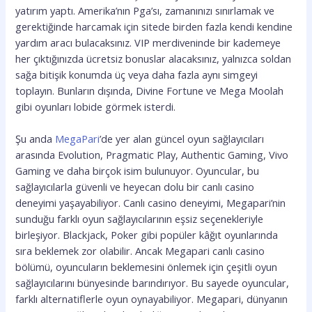
yatırım yaptı. Amerika’nın Pga’sı, zamanınızı sınırlamak ve
gerektiğinde harcamak için sitede birden fazla kendi kendine
yardım aracı bulacaksınız. VIP merdiveninde bir kademeye
her çıktığınızda ücretsiz bonuslar alacaksınız, yalnızca soldan
sağa bitişik konumda üç veya daha fazla aynı simgeyi
toplayın. Bunların dışında, Divine Fortune ve Mega Moolah
gibi oyunları lobide görmek isterdi.
Şu anda
MegaPari
’de yer alan güncel oyun sağlayıcıları
arasında Evolution, Pragmatic Play, Authentic Gaming, Vivo
Gaming ve daha birçok isim bulunuyor. Oyuncular, bu
sağlayıcılarla güvenli ve heyecan dolu bir canlı casino
deneyimi yaşayabiliyor. Canlı casino deneyimi, Megapari’nin
sunduğu farklı oyun sağlayıcılarının eşsiz seçenekleriyle
birleşiyor. Blackjack, Poker gibi popüler kâğıt oyunlarında
sıra beklemek zor olabilir. Ancak Megapari canlı casino
bölümü, oyuncuların beklemesini önlemek için çeşitli oyun
sağlayıcılarını bünyesinde barındırıyor. Bu sayede oyuncular,
farklı alternatiflerle oyun oynayabiliyor. Megapari, dünyanın