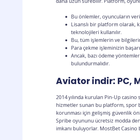
daha uzun sürebilir. Platform, oyunc
Bu önlemler, oyuncuların veri
Lisanslı bir platform olarak, k
teknolojileri kullanılır.
Bu, tüm işlemlerin ve bilgiler
Para çekme işleminizin başarıl
Ancak, bazı ödeme yöntemlerin
bulundurmalıdır.
Aviator indir: PC, 
2014 yılında kurulan Pin-Up casino si
hizmetler sunan bu platform, spor bahi
korunması için gelişmiş güvenlik önle
Spribe oyununu ücretsiz modda denem
imkanı buluyorlar. MostBet Casino b