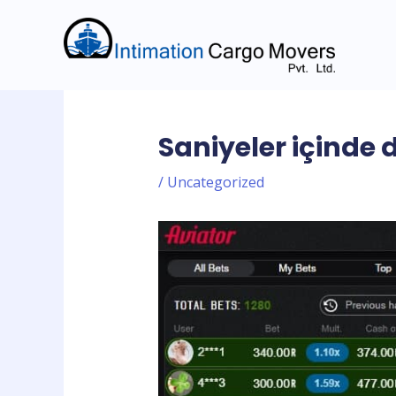
Skip
to
content
Saniyeler içinde
/
Uncategorized