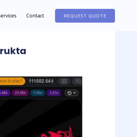
Services
Contact
REQUEST QUOTE
orukta