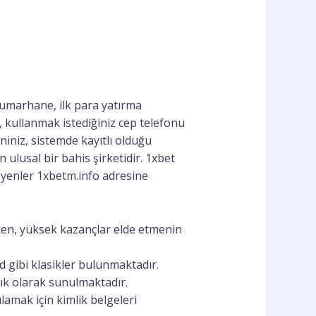
 kumarhane, ilk para yatırma
, kullanmak istediğiniz cep telefonu
niniz, sistemde kayıtlı olduğu
 ulusal bir bahis şirketidir. 1xbet
teyenler 1xbetm.info adresine
erken, yüksek kazançlar elde etmenin
 gibi klasikler bulunmaktadır.
lık olarak sunulmaktadır.
lamak için kimlik belgeleri