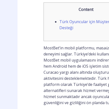
Content
Türk Oyuncular için Müşter
Desteği
MostBet’in mobil platformu, masaüst
deneyimi sağlar. Türkiye’deki kullan
MostBet mobil uygulamasını indirerek
hem Android hem de iOS işletim siste
Curacao yargı alanı altında oluşturu
aktivitesini desteklemektedir. Türk
platform olarak Türkiye’de faaliyet 
alternatifleri sunarak hizmet vermey
hizmet sunmaktadır ancak oyuncular
güvenliğini ve gizliliğini ön planda 