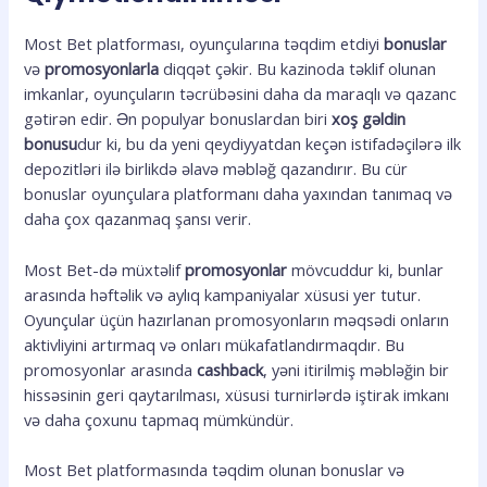
Most Bet platforması, oyunçularına təqdim etdiyi
bonuslar
və
promosyonlarla
diqqət çəkir. Bu kazinoda təklif olunan
imkanlar, oyunçuların təcrübəsini daha da maraqlı və qazanc
gətirən edir. Ən populyar bonuslardan biri
xoş gəldin
bonusu
dur ki, bu da yeni qeydiyyatdan keçən istifadəçilərə ilk
depozitləri ilə birlikdə əlavə məbləğ qazandırır. Bu cür
bonuslar oyunçulara platformanı daha yaxından tanımaq və
daha çox qazanmaq şansı verir.
Most Bet-də müxtəlif
promosyonlar
mövcuddur ki, bunlar
arasında həftəlik və aylıq kampaniyalar xüsusi yer tutur.
Oyunçular üçün hazırlanan promosyonların məqsədi onların
aktivliyini artırmaq və onları mükafatlandırmaqdır. Bu
promosyonlar arasında
cashback
, yəni itirilmiş məbləğin bir
hissəsinin geri qaytarılması, xüsusi turnirlərdə iştirak imkanı
və daha çoxunu tapmaq mümkündür.
Most Bet platformasında təqdim olunan bonuslar və