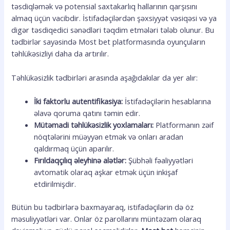
təsdiqləmək və potensial saxtakarlıq hallarının qarşısını
almaq üçün vacibdir. İstifadəçilərdən şəxsiyyət vəsiqəsi və ya
digər təsdiqedici sənədləri təqdim etmələri tələb olunur. Bu
tədbirlər sayəsində Most bet platformasında oyunçuların
təhlükəsizliyi daha da artırılır.
Təhlükəsizlik tədbirləri arasında aşağıdakılar da yer alır:
İki faktorlu autentifikasiya:
İstifadəçilərin hesablarına
əlavə qoruma qatını təmin edir.
Mütəmadi təhlükəsizlik yoxlamaları:
Platformanın zəif
nöqtələrini müəyyən etmək və onları aradan
qaldırmaq üçün aparılır.
Fırıldaqçılıq əleyhinə alətlər:
Şübhəli fəaliyyətləri
avtomatik olaraq aşkar etmək üçün inkişaf
etdirilmişdir.
Bütün bu tədbirlərə baxmayaraq, istifadəçilərin də öz
məsuliyyətləri var. Onlar öz parollarını müntəzəm olaraq