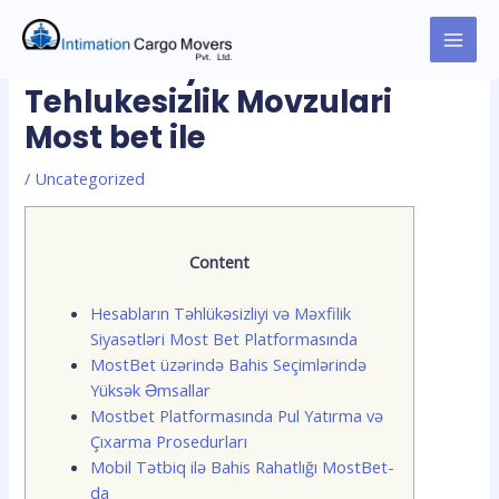
Skip
to
MAI
Bahis Dunyasinda
content
Tehlukesizlik Movzulari
MEN
Most bet ile
/
Uncategorized
Content
Hesabların Təhlükəsizliyi və Məxfilik
Siyasətləri Most Bet Platformasında
MostBet üzərində Bahis Seçimlərində
Yüksək Əmsallar
Mostbet Platformasında Pul Yatırma və
Çıxarma Prosedurları
Mobil Tətbiq ilə Bahis Rahatlığı MostBet-
da