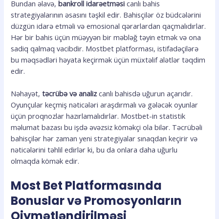
Bundan əlavə,
bankroll idarəetməsi
canlı bahis
strategiyalarının əsasını təşkil edir. Bahisçilər öz büdcələrini
düzgün idarə etməli və emosional qərarlardan qaçmalıdırlar.
Hər bir bahis üçün müəyyən bir məbləğ təyin etmək və ona
sadiq qalmaq vacibdir. Mostbet platforması, istifadəçilərə
bu məqsədləri həyata keçirmək üçün müxtəlif alətlər təqdim
edir.
Nəhayət,
təcrübə və analiz
canlı bahisdə uğurun açarıdır.
Oyunçular keçmiş nəticələri araşdırmalı və gələcək oyunlar
üçün proqnozlar hazırlamalıdırlar. Mostbet-in statistik
məlumat bazası bu işdə əvəzsiz köməkçi ola bilər. Təcrübəli
bahisçilər hər zaman yeni strategiyalar sınaqdan keçirir və
nəticələrini təhlil edirlər ki, bu da onlara daha uğurlu
olmaqda kömək edir.
Most Bet Platformasında
Bonuslar və Promosyonların
Qiymətləndirilməsi