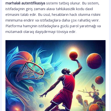
mərhələli autentifikasiya
sistemi tətbiq olunur. Bu sistem,
istifadəçinin giriş zamanı əlavə təhlükəsizlik kodu daxil
etməsini tələb edir. Bu üsul, hesabların hack olunma riskini
minimuma endirir və istifadəçilərə daha çox rahatlıq verir.
Platforma həmçinin istifadəçilərə güclü parol yaratmağı və
mütəmadi olaraq dəyişdirməyi tövsiyə edir.