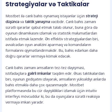
Strategiyalar və Taktikalar
Mostbet ilə canlı bahis oynamaq istəyənlər üçün
strateji
düşüncə
və
taktik yanaşma
vacibdir. Canlı bahis zamanı
sürətli qərarlar qəbul etmək tələb olunur, buna görə də
oyunun dinamikasını izləmək və statistik məlumatlardan
istifadə etmək lazımdır. Ən effektiv strategiyalardan biri,
əvvəlcədən oyun analizini aparmaq və komandaların
formalarını qiymətləndirməkdir. Bu, bahis edərkən daha
doğru qərarlar verməyə kömək edəcək.
Canlı bahis zamanı əmsalların tez-tez dəyişməsi,
istifadəçilərə
gəlirli imkanlar
təqdim edir. Əsas taktikalardan
biri, oyunun gedişatını izləyərək, əmsalların yüksəldiyi anlarda
bahis etməklə daha çox qazanmaqdır. Mostbet
platformasında bu cür dəyişiklikləri izləmək üçün intuitiv
interfeys mövcuddur ki, bu da oyunçulara sürətli reaksiya
verməyə imkan yaradır.