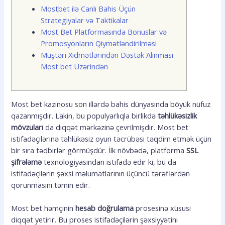
Mostbet ilə Canlı Bahis Üçün
Strategiyalar və Taktikalar
Most Bet Platformasında Bonuslar və
Promosyonların Qiymətləndirilməsi
Müştəri Xidmətlərindən Dəstək Alınması
Most bet Üzərindən
Most bet kazinosu son illərdə bahis dünyasında böyük nüfuz
qazanmışdır. Lakin, bu populyarlıqla birlikdə
təhlükəsizlik
mövzuları
da diqqət mərkəzinə çevrilmişdir. Most bet
istifadəçilərinə təhlükəsiz oyun təcrübəsi təqdim etmək üçün
bir sıra tədbirlər görmüşdür. İlk növbədə, platforma
SSL
şifrələmə
texnologiyasından istifadə edir ki, bu da
istifadəçilərin şəxsi məlumatlarının üçüncü tərəflərdən
qorunmasını təmin edir.
Most bet həmçinin
hesab doğrulama
prosesinə xüsusi
diqqət yetirir. Bu proses istifadəçilərin şəxsiyyətini