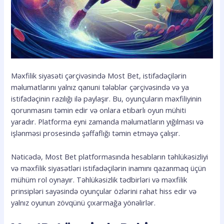
Məxfilik siyasəti çərçivəsində Most Bet, istifadəçilərin
məlumatlarını yalnız qanuni tələblər çərçivəsində və ya
istifadəçinin razılığı ilə paylaşır. Bu, oyunçuların məxfiliyinin
qorunmasını təmin edir və onlara etibarlı oyun mühiti
yaradır. Platforma eyni zamanda məlumatların yığılması və
işlənməsi prosesində şəffaflığı təmin etməyə çalışır.
Nəticədə, Most Bet platformasında hesabların təhlükəsizliyi
və məxfilik siyasətləri istifadəçilərin inamını qazanmaq üçün
mühüm rol oynayır. Təhlükəsizlik tədbirləri və məxfilik
prinsipləri sayəsində oyunçular özlərini rahat hiss edir və
yalnız oyunun zövqünü çıxarmağa yönəlirlər.