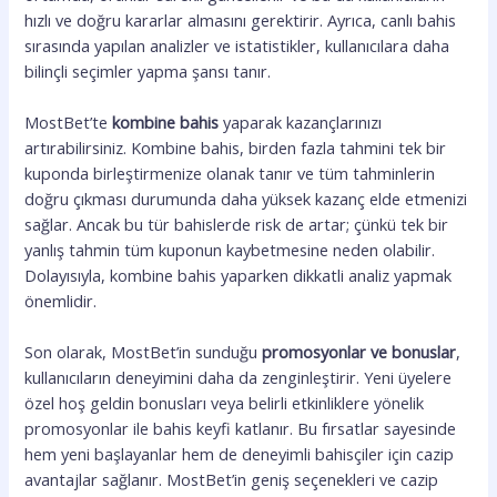
hızlı ve doğru kararlar almasını gerektirir. Ayrıca, canlı bahis
sırasında yapılan analizler ve istatistikler, kullanıcılara daha
bilinçli seçimler yapma şansı tanır.
MostBet’te
kombine bahis
yaparak kazançlarınızı
artırabilirsiniz. Kombine bahis, birden fazla tahmini tek bir
kuponda birleştirmenize olanak tanır ve tüm tahminlerin
doğru çıkması durumunda daha yüksek kazanç elde etmenizi
sağlar. Ancak bu tür bahislerde risk de artar; çünkü tek bir
yanlış tahmin tüm kuponun kaybetmesine neden olabilir.
Dolayısıyla, kombine bahis yaparken dikkatli analiz yapmak
önemlidir.
Son olarak, MostBet’in sunduğu
promosyonlar ve bonuslar
,
kullanıcıların deneyimini daha da zenginleştirir. Yeni üyelere
özel hoş geldin bonusları veya belirli etkinliklere yönelik
promosyonlar ile bahis keyfi katlanır. Bu fırsatlar sayesinde
hem yeni başlayanlar hem de deneyimli bahisçiler için cazip
avantajlar sağlanır. MostBet’in geniş seçenekleri ve cazip