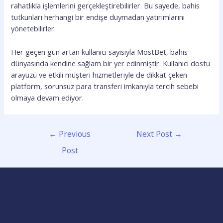
rahatlıkla işlemlerini gerçekleştirebilirler. Bu sayede, bahis
tutkunları herhangi bir endişe duymadan yatırımlarını
yönetebilirler.
Her geçen gün artan kullanıcı sayısıyla MostBet, bahis
dünyasında kendine sağlam bir yer edinmiştir. Kullanıcı dostu
arayüzü ve etkili müşteri hizmetleriyle de dikkat çeken
platform, sorunsuz para transferi imkanıyla tercih sebebi
olmaya devam ediyor.
Post
←
Previous
Next Post
→
navigation
Post
About Us