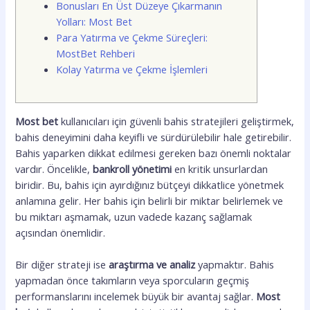
Bonusları En Üst Düzeye Çıkarmanın
Yolları: Most Bet
Para Yatırma ve Çekme Süreçleri:
MostBet Rehberi
Kolay Yatırma ve Çekme İşlemleri
Most bet
kullanıcıları için güvenli bahis stratejileri geliştirmek,
bahis deneyimini daha keyifli ve sürdürülebilir hale getirebilir.
Bahis yaparken dikkat edilmesi gereken bazı önemli noktalar
vardır. Öncelikle,
bankroll yönetimi
en kritik unsurlardan
biridir. Bu, bahis için ayırdığınız bütçeyi dikkatlice yönetmek
anlamına gelir. Her bahis için belirli bir miktar belirlemek ve
bu miktarı aşmamak, uzun vadede kazanç sağlamak
açısından önemlidir.
Bir diğer strateji ise
araştırma ve analiz
yapmaktır. Bahis
yapmadan önce takımların veya sporcuların geçmiş
performanslarını incelemek büyük bir avantaj sağlar.
Most