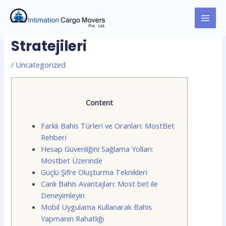
Skip
to
MAI
Guvenli Bahis Icin Most bet
content
Stratejileri
MEN
/
Uncategorized
Content
Farklı Bahis Türleri ve Oranları: MostBet
Rehberi
Hesap Güvenliğini Sağlama Yolları:
Mostbet Üzerinde
Güçlü Şifre Oluşturma Teknikleri
Canlı Bahis Avantajları: Most bet ile
Deneyimleyin
Mobil Uygulama Kullanarak Bahis
Yapmanın Rahatlığı