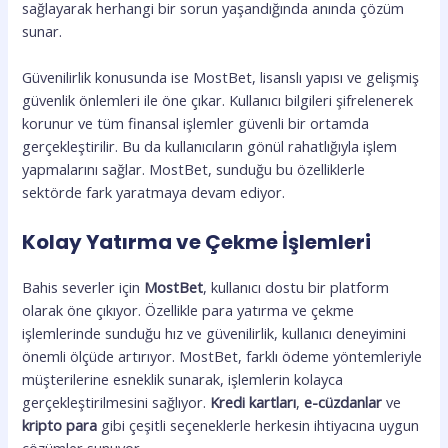
sağlayarak herhangi bir sorun yaşandığında anında çözüm
sunar.
Güvenilirlik konusunda ise MostBet, lisanslı yapısı ve gelişmiş
güvenlik önlemleri ile öne çıkar. Kullanıcı bilgileri şifrelenerek
korunur ve tüm finansal işlemler güvenli bir ortamda
gerçekleştirilir. Bu da kullanıcıların gönül rahatlığıyla işlem
yapmalarını sağlar. MostBet, sunduğu bu özelliklerle
sektörde fark yaratmaya devam ediyor.
Kolay Yatırma ve Çekme İşlemleri
Bahis severler için
MostBet
, kullanıcı dostu bir platform
olarak öne çıkıyor. Özellikle para yatırma ve çekme
işlemlerinde sunduğu hız ve güvenilirlik, kullanıcı deneyimini
önemli ölçüde artırıyor. MostBet, farklı ödeme yöntemleriyle
müşterilerine esneklik sunarak, işlemlerin kolayca
gerçekleştirilmesini sağlıyor.
Kredi kartları
,
e-cüzdanlar
ve
kripto para
gibi çeşitli seçeneklerle herkesin ihtiyacına uygun
çözümler sunuyor.