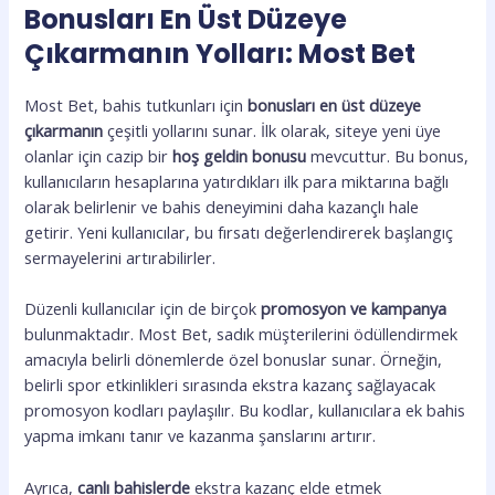
Bonusları En Üst Düzeye
Çıkarmanın Yolları: Most Bet
Most Bet, bahis tutkunları için
bonusları en üst düzeye
çıkarmanın
çeşitli yollarını sunar. İlk olarak, siteye yeni üye
olanlar için cazip bir
hoş geldin bonusu
mevcuttur. Bu bonus,
kullanıcıların hesaplarına yatırdıkları ilk para miktarına bağlı
olarak belirlenir ve bahis deneyimini daha kazançlı hale
getirir. Yeni kullanıcılar, bu fırsatı değerlendirerek başlangıç
sermayelerini artırabilirler.
Düzenli kullanıcılar için de birçok
promosyon ve kampanya
bulunmaktadır. Most Bet, sadık müşterilerini ödüllendirmek
amacıyla belirli dönemlerde özel bonuslar sunar. Örneğin,
belirli spor etkinlikleri sırasında ekstra kazanç sağlayacak
promosyon kodları paylaşılır. Bu kodlar, kullanıcılara ek bahis
yapma imkanı tanır ve kazanma şanslarını artırır.
Ayrıca,
canlı bahislerde
ekstra kazanç elde etmek