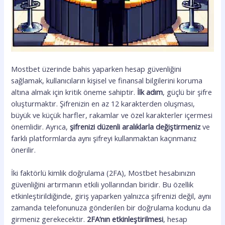
Mostbet üzerinde bahis yaparken hesap güvenliğini
sağlamak, kullanıcıların kişisel ve finansal bilgilerini koruma
altına almak için kritik öneme sahiptir.
İlk adım
, güçlü bir şifre
oluşturmaktır. Şifrenizin en az 12 karakterden oluşması,
büyük ve küçük harfler, rakamlar ve özel karakterler içermesi
önemlidir. Ayrıca,
şifrenizi düzenli aralıklarla değiştirmeniz
ve
farklı platformlarda aynı şifreyi kullanmaktan kaçınmanız
önerilir.
İki faktörlü kimlik doğrulama (2FA), Mostbet hesabınızın
güvenliğini artırmanın etkili yollarından biridir. Bu özellik
etkinleştirildiğinde, giriş yaparken yalnızca şifrenizi değil, aynı
zamanda telefonunuza gönderilen bir doğrulama kodunu da
girmeniz gerekecektir.
2FA’nın etkinleştirilmesi
, hesap