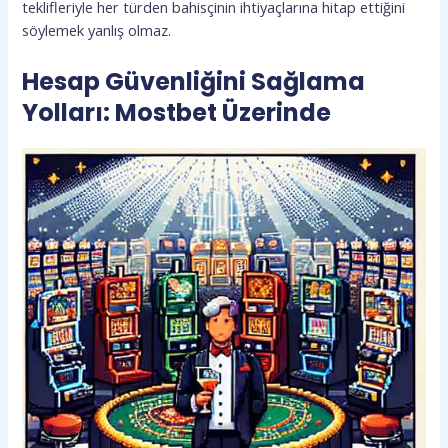
teklifleriyle her türden bahisçinin ihtiyaçlarına hitap ettiğini
söylemek yanlış olmaz.
Hesap Güvenliğini Sağlama
Yolları: Mostbet Üzerinde