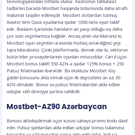
texnologiyasından istifadə olunur. Kazinonun təhlükəsiz
tədbirləri barədə Mostbet haqqında bölümündə daha ətraflı
məlumat təqdim edilmişdir. Mostbet slotlardan tutmuş
Aviator kimi Qəza oyunlarına qədər 1000-lərlə oyun təklif
edir. Bunların içərisində hansıların ən yaxşı olduğu isə daha
çox sizin seçimlərinizə bağlıdır. Ancaq əmin ola bilərsiniz ki,
Mostbet oyun seçimləri arasında mütləq axtardığınız şeyi
tapa biləcəksiniz. Çünki platformada, demək olar ki, sektorun
bütün lider provayderlərinin oyunları mövcuddur. Cari il üçün
Mostbet bonus təklifi 550 AZN-ə qədər 125% bonus + 250
Pulsuz fırlatmadan ibarətdir. Bu eksklüziv Mostbet Xoş
gəldin bonusunu əldə etmək üçün ilk depozitiniz ən azı 30
AZN olmalıdır. Bonus və pulsuz fırlatmalardan əldə edilən
uduşlar x60 dövriyyə şərtinə sahibdir.
Mostbet-AZ90 Azərbaycan
Bonusu aktivləşdirmək üçün xüsusi sahəyə promo kodu daxil
edin. Pulsuz spinlərdən əldə edilən uduşlar bonus balansına
köçürülür və x35 mərcdən sonra əldə edilə bilər. İndi siz