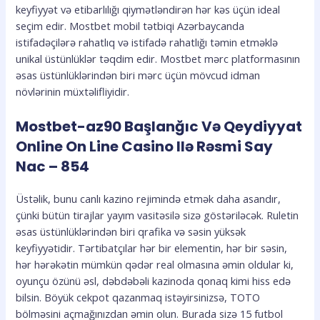
keyfiyyət və etibarlılığı qiymətləndirən hər kəs üçün ideal
seçim edir. Mostbet mobil tətbiqi Azərbaycanda
istifadəçilərə rahatlıq və istifadə rahatlığı təmin etməklə
unikal üstünlüklər təqdim edir. Mostbet mərc platformasının
əsas üstünlüklərindən biri mərc üçün mövcud idman
növlərinin müxtəlifliyidir.
Mostbet-az90 Başlanğıc Və Qeydiyyat
Online On Line Casino Ilə Rəsmi Say
Nac – 854
Üstəlik, bunu canlı kazino rejimində etmək daha asandır,
çünki bütün tirajlar yayım vasitəsilə sizə göstəriləcək. Ruletin
əsas üstünlüklərindən biri qrafika və səsin yüksək
keyfiyyətidir. Tərtibatçılar hər bir elementin, hər bir səsin,
hər hərəkətin mümkün qədər real olmasına əmin oldular ki,
oyunçu özünü əsl, dəbdəbəli kazinoda qonaq kimi hiss edə
bilsin. Böyük cekpot qazanmaq istəyirsinizsə, TOTO
bölməsini açmağınızdan əmin olun. Burada sizə 15 futbol