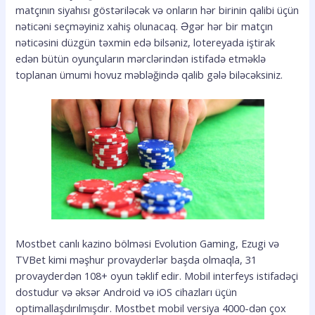
matçının siyahısı göstəriləcək və onların hər birinin qalibi üçün
nəticəni seçməyiniz xahiş olunacaq. Əgər hər bir matçın
nəticəsini düzgün təxmin edə bilsəniz, lotereyada iştirak
edən bütün oyunçuların mərclərindən istifadə etməklə
toplanan ümumi hovuz məbləğində qalib gələ biləcəksiniz.
Mostbet canlı kazino bölməsi Evolution Gaming, Ezugi və
TVBet kimi məşhur provayderlər başda olmaqla, 31
provayderdən 108+ oyun təklif edir. Mobil interfeys istifadəçi
dostudur və əksər Android və iOS cihazları üçün
optimallaşdırılmışdır. Mostbet mobil versiya 4000-dən çox