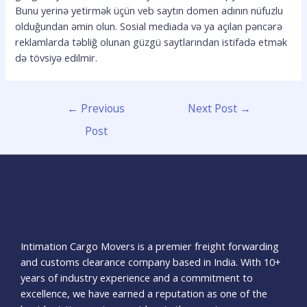
Bunu yerinə yetirmək üçün veb saytın domen adının nüfuzlu
olduğundan əmin olun. Sosial mediada və ya açılan pəncərə
reklamlarda təbliğ olunan güzgü saytlarından istifadə etmək
də tövsiyə edilmir.
Post
←
Previous
Next Post
→
navigation
Post
About Us
Intimation Cargo Movers is a premier freight forwarding
and customs clearance company based in India. With 10+
years of industry experience and a commitment to
excellence, we have earned a reputation as one of the