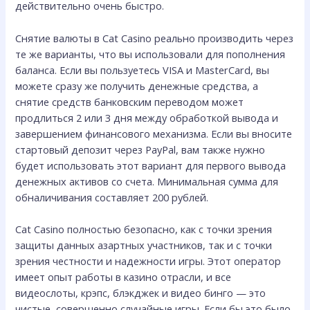
действительно очень быстро.
Снятие валюты в Cat Casino реально производить через
те же варианты, что вы использовали для пополнения
баланса. Если вы пользуетесь VISA и MasterCard, вы
можете сразу же получить денежные средства, а
снятие средств банковским переводом может
продлиться 2 или 3 дня между обработкой вывода и
завершением финансового механизма. Если вы вносите
стартовый депозит через PayPal, вам также нужно
будет использовать этот вариант для первого вывода
денежных активов со счета. Минимальная сумма для
обналичивания составляет 200 рублей.
Cat Casino полностью безопасно, как с точки зрения
защиты данных азартных участников, так и с точки
зрения честности и надежности игры. Этот оператор
имеет опыт работы в казино отрасли, и все
видеослоты, крэпс, блэкджек и видео бинго — это
чистые, совершенно случайные игры. Если бы это было