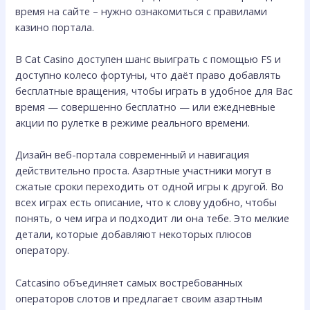
время на сайте – нужно ознакомиться с правилами
казино портала.
В Cat Casino доступен шанс выиграть с помощью FS и
доступно колесо фортуны, что даёт право добавлять
бесплатные вращения, чтобы играть в удобное для Вас
время — совершенно бесплатно — или ежедневные
акции по рулетке в режиме реального времени.
Дизайн веб-портала современный и навигация
действительно проста. Азартные участники могут в
сжатые сроки переходить от одной игры к другой. Во
всех играх есть описание, что к слову удобно, чтобы
понять, о чем игра и подходит ли она тебе. Это мелкие
детали, которые добавляют некоторых плюсов
оператору.
Catcasino объединяет самых востребованных
операторов слотов и предлагает своим азартным