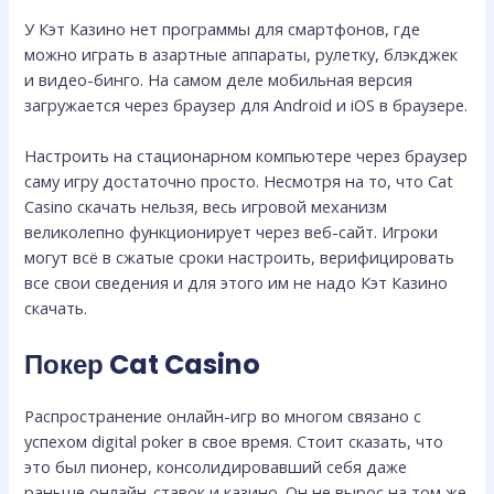
У Кэт Казино нет программы для смартфонов, где
можно играть в азартные аппараты, рулетку, блэкджек
и видео-бинго. На самом деле мобильная версия
загружается через браузер для Android и iOS в браузере.
Настроить на стационарном компьютере через браузер
саму игру достаточно просто. Несмотря на то, что Cat
Casino скачать нельзя, весь игровой механизм
великолепно функционирует через веб-сайт. Игроки
могут всё в сжатые сроки настроить, верифицировать
все свои сведения и для этого им не надо Кэт Казино
скачать.
Покер Cat Casino
Распространение онлайн-игр во многом связано с
успехом digital poker в свое время. Стоит сказать, что
это был пионер, консолидировавший себя даже
раньше онлайн-ставок и казино. Он не вырос на том же