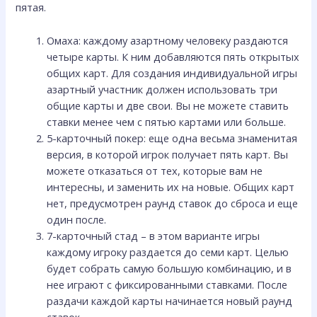
пятая.
Омаха: каждому азартному человеку раздаются
четыре карты. К ним добавляются пять открытых
общих карт. Для создания индивидуальной игры
азартный участник должен использовать три
общие карты и две свои. Вы не можете ставить
ставки менее чем с пятью картами или больше.
5-карточный покер: еще одна весьма знаменитая
версия, в которой игрок получает пять карт. Вы
можете отказаться от тех, которые вам не
интересны, и заменить их на новые. Общих карт
нет, предусмотрен раунд ставок до сброса и еще
один после.
7-карточный стад – в этом варианте игры
каждому игроку раздается до семи карт. Целью
будет собрать самую большую комбинацию, и в
нее играют с фиксированными ставками. После
раздачи каждой карты начинается новый раунд
ставок.