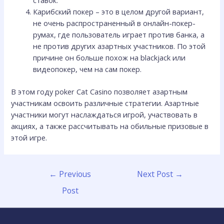
Карибский покер – это в целом другой вариант,
не очень распространенный в онлайн-покер-
румах, где пользователь играет против банка, а
не против других азартных участников. По этой
причине он больше похож на blackjack или
видеопокер, чем на сам покер.
В этом году poker Cat Casino позволяет азартным
участникам освоить различные стратегии. Азартные
участники могут наслаждаться игрой, участвовать в
акциях, а также рассчитывать на обильные призовые в
этой игре.
Post
←
Previous
Next Post
→
navigation
Post