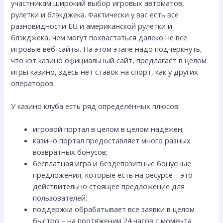
участникам широкий выбор игровых автоматов,
рулетки и блэкджека. Фактически у вас есть все
разновидности EU и американской рулетки и
блэкджека, чем могут похвастаться далеко не все
игровые веб-сайты. На этом этапе надо подчеркнуть,
что кэт казино официальный сайт, предлагает в целом
игры казино, здесь нет ставок на спорт, как у других
операторов.
У казино клуба есть ряд определённых плюсов:
игровой портал в целом в целом надёжен;
казино портал предоставляет много разных
возвратных бонусов;
бесплатная игра и бездепозитные бонусные
предложения, которые есть на ресурсе – это
действительно стоящее предложение для
пользователей;
поддержка обрабатывает все заявки в целом
быстро – на протяжении 24 часов с момента