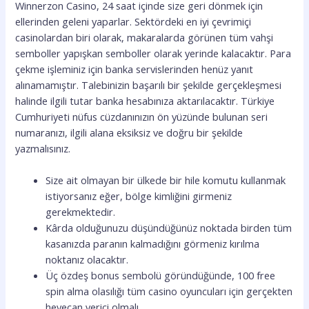
Winnerzon Casino, 24 saat içinde size geri dönmek için
ellerinden geleni yaparlar. Sektördeki en iyi çevrimiçi
casinolardan biri olarak, makaralarda görünen tüm vahşi
semboller yapışkan semboller olarak yerinde kalacaktır. Para
çekme işleminiz için banka servislerinden henüz yanıt
alınamamıştır. Talebinizin başarılı bir şekilde gerçekleşmesi
halinde ilgili tutar banka hesabınıza aktarılacaktır. Türkiye
Cumhuriyeti nüfus cüzdanınızın ön yüzünde bulunan seri
numaranızı, ilgili alana eksiksiz ve doğru bir şekilde
yazmalısınız.
Size ait olmayan bir ülkede bir hile komutu kullanmak
istiyorsanız eğer, bölge kimliğini girmeniz
gerekmektedir.
Kârda olduğunuzu düşündüğünüz noktada birden tüm
kasanızda paranın kalmadığını görmeniz kırılma
noktanız olacaktır.
Üç özdeş bonus sembolü göründüğünde, 100 free
spin alma olasılığı tüm casino oyuncuları için gerçekten
heyecan verici olmalı.