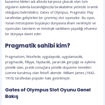
kazanma hileleri adı altında karşınıza çıkacak olan tüm
olguların aslında kazandığınızda bırakabilme yetinizle orantılı
olduğunu belirtebiliriz. Gates of Olympus, Pragmatic Play
tarafından geliştirilen bir çevrimiçi slot oyunudur. Bu oyun,
Yunan mitolojisinin büyüleyici dünyasına ilham verilmiştir ve
oyuncuları tanrıların ve mitolojik varlıkların yaşadığı efsanevi
bir dünyaya davet eder.
Pragmatik sahibi kim?
Pragmatizm, felsefede; uygulayıcılık, uygulamacılık,
pragmacılık, fiîliyye, faydacılık, yararcılık gerçeğe ve eyleme
yönelik olan, pratik sonuçlara yönelik düşünme temelleri
üzerine kurulmuş olan felsefi akımdır. William James (1842-
1910) tarafından popüler hale getirilmiştir.
Gates of Olympus Slot Oyunu Genel
Bakış