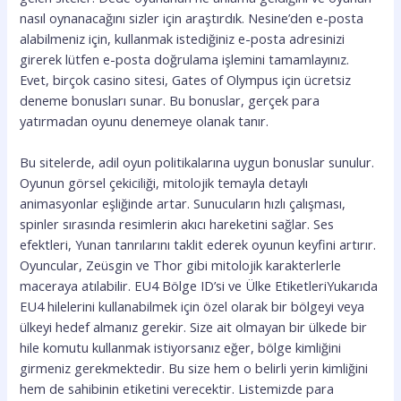
nasıl oynanacağını sizler için araştırdık. Nesine’den e-posta
alabilmeniz için, kullanmak istediğiniz e-posta adresinizi
girerek lütfen e-posta doğrulama işlemini tamamlayınız.
Evet, birçok casino sitesi, Gates of Olympus için ücretsiz
deneme bonusları sunar. Bu bonuslar, gerçek para
yatırmadan oyunu denemeye olanak tanır.
Bu sitelerde, adil oyun politikalarına uygun bonuslar sunulur.
Oyunun görsel çekiciliği, mitolojik temayla detaylı
animasyonlar eşliğinde artar. Sunucuların hızlı çalışması,
spinler sırasında resimlerin akıcı hareketini sağlar. Ses
efektleri, Yunan tanrılarını taklit ederek oyunun keyfini artırır.
Oyuncular, Zeüsgin ve Thor gibi mitolojik karakterlerle
maceraya atılabilir. EU4 Bölge ID’si ve Ülke EtiketleriYukarıda
EU4 hilelerini kullanabilmek için özel olarak bir bölgeyi veya
ülkeyi hedef almanız gerekir. Size ait olmayan bir ülkede bir
hile komutu kullanmak istiyorsanız eğer, bölge kimliğini
girmeniz gerekmektedir. Bu size hem o belirli yerin kimliğini
hem de sahibinin etiketini verecektir. Listemizde para