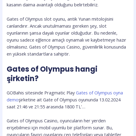
kasanın daima avantajlı olduğunu belirtebiliriz.
Gates of Olympus slot oyunu, antik Yunan mitolojisini
canlandırır. Ancak unutulmaması gereken şey, slot
oyunlarının şansa dayalı oyunlar olduğudur. Bu nedenle,
oyunu sadece eğlence amaçlı oynamalı ve kaybetmeye hazır
olmalısınız. Gates of Olympus Casino, güvenilirlik konusunda
en yüksek standartlara sahiptir.
Gates of Olympus hangi
şirketin?
GOBahis sitesinde Pragmatic Play
Gates of Olympus oyna
demo
şirketine ait Gate of Olympus oyununda 13.02.2024
saat 21:46 ve 21:55 arasında 1800 TL'…
Gates of Olympus Casino, oyuncuların her yerden
erişebilmesi için mobil uyumlu bir platform sunar. Bu,
oyuncuların favori oyunlarını cep telefonları veya tabletler