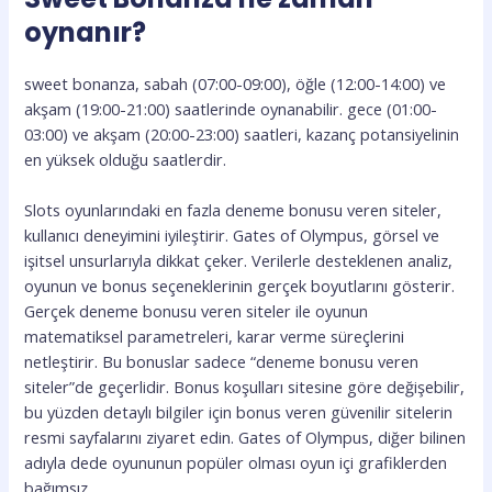
oynanır?
sweet bonanza, sabah (07:00-09:00), öğle (12:00-14:00) ve
akşam (19:00-21:00) saatlerinde oynanabilir. gece (01:00-
03:00) ve akşam (20:00-23:00) saatleri, kazanç potansiyelinin
en yüksek olduğu saatlerdir.
Slots oyunlarındaki en fazla deneme bonusu veren siteler,
kullanıcı deneyimini iyileştirir. Gates of Olympus, görsel ve
işitsel unsurlarıyla dikkat çeker. Verilerle desteklenen analiz,
oyunun ve bonus seçeneklerinin gerçek boyutlarını gösterir.
Gerçek deneme bonusu veren siteler ile oyunun
matematiksel parametreleri, karar verme süreçlerini
netleştirir. Bu bonuslar sadece “deneme bonusu veren
siteler”de geçerlidir. Bonus koşulları sitesine göre değişebilir,
bu yüzden detaylı bilgiler için bonus veren güvenilir sitelerin
resmi sayfalarını ziyaret edin. Gates of Olympus, diğer bilinen
adıyla dede oyununun popüler olması oyun içi grafiklerden
bağımsız.