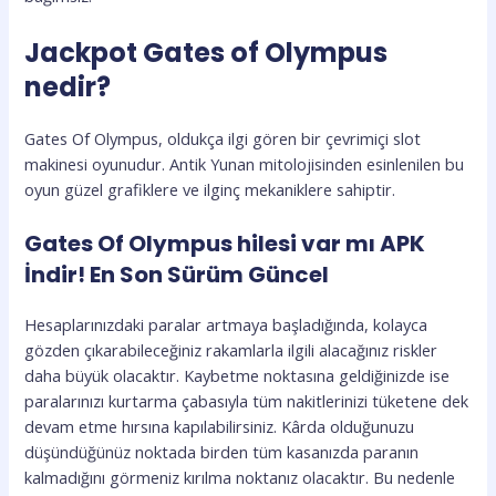
Jackpot Gates of Olympus
nedir?
Gates Of Olympus, oldukça ilgi gören bir çevrimiçi slot
makinesi oyunudur. Antik Yunan mitolojisinden esinlenilen bu
oyun güzel grafiklere ve ilginç mekaniklere sahiptir.
Gates Of Olympus hilesi var mı APK
İndir! En Son Sürüm Güncel
Hesaplarınızdaki paralar artmaya başladığında, kolayca
gözden çıkarabileceğiniz rakamlarla ilgili alacağınız riskler
daha büyük olacaktır. Kaybetme noktasına geldiğinizde ise
paralarınızı kurtarma çabasıyla tüm nakitlerinizi tüketene dek
devam etme hırsına kapılabilirsiniz. Kârda olduğunuzu
düşündüğünüz noktada birden tüm kasanızda paranın
kalmadığını görmeniz kırılma noktanız olacaktır. Bu nedenle