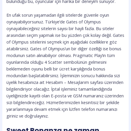
bulunduğu bu, oyuncular için harika bir deneyim sunuyor.
En ufak sorun yaşamadan ilgili sitelerde güvenle oyun
oynayabiliyorsunuz. Türkiye’de Gates of Olympus
oynayabileceğiniz sitelerin sayısı bir hayli fazla. Bu siteler
arasından seçim yapmak ise bu yüzden çok kolay değil. Gates
of Olympus sitelerini seçmek için aşağıdaki özelliklere göz
atabilirsiniz. Gates of Olympus’un bir diğer özelliği ise bonus
modunun satın alınabiliyor olması. Pragmatic Play’in tüm
oyunlarında olduğu 4 Scatter sembolünün gelmesini
beklemeden oyunu belli bir ücret karşılığında bonus
modundan başlatabilirsiniz. İşleminizin sonucu hakkında sizi
üyelik hesabınıza ait Hesabım – Mesajlarım sayfası üzerinden
bilgilendiriyor olacağız. İptal işleminiz tamamlandığında
üyeliğinizde kayıtlı olan E-posta ve GSM numaranız üzerinden
sizi bilgilendireceğiz. Hizmetlerimizden kesintisiz bir şekilde
yararlanmaya devam etmek için lütfen telefon numaranızı
giriniz ve doğrulayınız.
Sweet Bonanza ne zaman