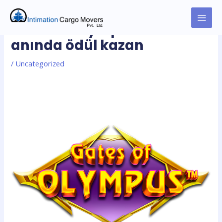
Skip
to
MAI
Gates of Olympus slotu ile
content
anında ödül kazan
MEN
/
Uncategorized