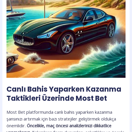
Canlı Bahis Yaparken Kazanma
Taktikleri Üzerinde Most Bet
Most Bet platformunda canlı bahis yaparken kazanma
şansınızı artırmak için bazı stratejiler geliştirmek oldukça
önemlidir.
Öncelikle, maç öncesi analizlerinizi dikkatlice