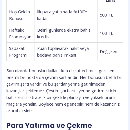
Limit
Hoş Geldin
İlk para yatırmada %100’e
500 TL
Bonusu
kadar
Haftalık
Belirli günlerde ekstra bahis
100 TL
Promosyon
kredisi
Sadakat
Puan toplayarak nakit veya
Değişken
Programı
bedava bahis imkanı
Son olarak
, bonusları kullanırken dikkat edilmesi gereken
önemli bir nokta da çevrim şartlarıdır. Her bonusun belirli bir
çevrim şartı vardır ve bu şartlar yerine getirilmeden
kazançlar çekilemez. Çevrim şartlarını yerine getirmek için
bahislerinizi stratejik bir şekilde planlayın ve yüksek oranlı
maçlara yönelin. Böylece hem eğlenebilir hem de kazancınızı
artırabilirsiniz.
Para Yatırma ve Çekme