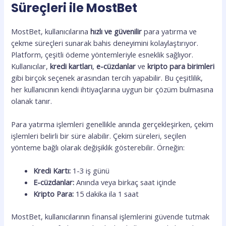
Süreçleri ile MostBet
MostBet, kullanıcılarına
hızlı ve güvenilir
para yatırma ve
çekme süreçleri sunarak bahis deneyimini kolaylaştırıyor.
Platform, çeşitli ödeme yöntemleriyle esneklik sağlıyor.
Kullanıcılar,
kredi kartları
,
e-cüzdanlar
ve
kripto para birimleri
gibi birçok seçenek arasından tercih yapabilir. Bu çeşitlilik,
her kullanıcının kendi ihtiyaçlarına uygun bir çözüm bulmasına
olanak tanır.
Para yatırma işlemleri genellikle anında gerçekleşirken, çekim
işlemleri belirli bir süre alabilir. Çekim süreleri, seçilen
yönteme bağlı olarak değişiklik gösterebilir. Örneğin:
Kredi Kartı:
1-3 iş günü
E-cüzdanlar:
Anında veya birkaç saat içinde
Kripto Para:
15 dakika ila 1 saat
MostBet, kullanıcılarının finansal işlemlerini güvende tutmak