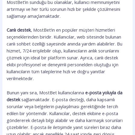
MostBet’in sunduğu bu olanaklar, kullanıcı memnuniyetini
artırmayı ve her türlü sorunun hızlı bir şekilde çözülmesini
sağlamayı amaçlamaktadır.
Canlı destek
, MostBet’in en popüler müşteri hizmetleri
seçeneklerinden biridir. Kullanıcılar, web sitesinde bulunan
canlı sohbet özelliği sayesinde anında yardım alabilirler. Bu
hizmet, 7/24 erişilebilir olup, kullanıcıların anlık sorunlarını
çözmek için ideal bir platform sunar. Ayrıca, canlı destek
ekibi profesyonel ve deneyimli personelden oluştuğu için
kullanıcıların tüm taleplerine hızlı ve doğru yanıtlar
verilmektedir.
Bunun yanı sıra, MostBet kullanıcılarına
e-posta yoluyla da
destek
sağlamaktadır. E-posta desteği, daha kapsamlı
sorunlar veya belgelerin paylaşılması gerektiğinde tercih
edilen bir yöntemdir. Kullanıcılar, destek ekibine e-posta
göndererek detaylı bilgi alabilir ve daha karmaşık sorunları
çözebilirler. E-posta ile iletişimde yanıt süreleri biraz daha
uzun olabilir; ancak genellikle 24 saat içinde geri dönüş