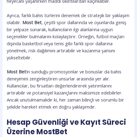
heyecanı yaşanırken maddi sıkıntılardan kaçınılabilir.
Ayrıca, farklı bahis türlerini denemek de stratejik bir yaklaşım
olabilir.
Most Bet
, çeşitli spor dallarında ve oyunlarda geniş
bir yelpaze sunarak, kullanıcıların ilgi alanlarına uygun
seçenekler bulmalarını kolaylaştırır. Örneğin, futbol maçları
dışında basketbol veya tenis gibi farklı spor dallarına
yönelmek, risk dağılımını artırabilir ve kazanma şansını
yükseltebilir.
Most Bet
‘in sunduğu promosyonlar ve bonuslar da bahis
deneyimini zenginleştiren unsurlar arasında yer alır.
Kullanıcılar, bu fırsatları değerlendirerek yatırımlarını
artırabilir ve potansiyel kazançlarını maksimize edebilirler.
Ancak unutulmamalıdır ki, her zaman bilinçli ve sorumlu bir
şekilde hareket etmek en doğru yaklaşımdır.
Hesap Güvenliği ve Kayıt Süreci
Üzerine MostBet