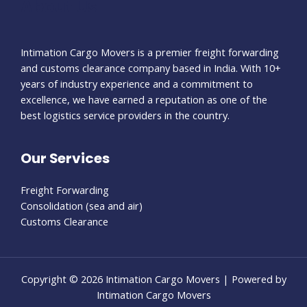
About Us
Intimation Cargo Movers is a premier freight forwarding
and customs clearance company based in India. With 10+
years of industry experience and a commitment to
excellence, we have earned a reputation as one of the
best logistics service providers in the country.
Our Services
Freight Forwarding
Consolidation (sea and air)
Customs Clearance
Copyright © 2026 Intimation Cargo Movers | Powered by
Intimation Cargo Movers