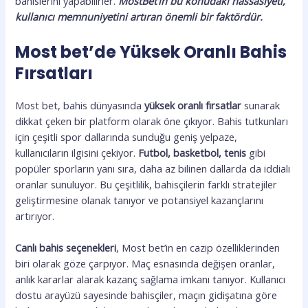
bahislerini yapabilirler.
MostBet’in bu konudaki hassasiyeti,
kullanıcı memnuniyetini artıran önemli bir faktördür.
Most bet’de Yüksek Oranlı Bahis
Fırsatları
Most bet, bahis dünyasında
yüksek oranlı fırsatlar
sunarak
dikkat çeken bir platform olarak öne çıkıyor. Bahis tutkunları
için çeşitli spor dallarında sunduğu geniş yelpaze,
kullanıcıların ilgisini çekiyor.
Futbol, basketbol, tenis
gibi
popüler sporların yanı sıra, daha az bilinen dallarda da iddialı
oranlar sunuluyor. Bu çeşitlilik, bahisçilerin farklı stratejiler
geliştirmesine olanak tanıyor ve potansiyel kazançlarını
artırıyor.
Canlı bahis seçenekleri
, Most bet’in en cazip özelliklerinden
biri olarak göze çarpıyor. Maç esnasında değişen oranlar,
anlık kararlar alarak kazanç sağlama imkanı tanıyor. Kullanıcı
dostu arayüzü sayesinde bahisçiler, maçın gidişatına göre