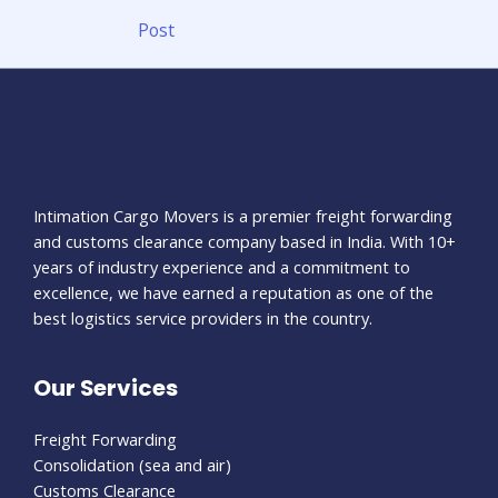
navigation
Post
About Us
Intimation Cargo Movers is a premier freight forwarding
and customs clearance company based in India. With 10+
years of industry experience and a commitment to
excellence, we have earned a reputation as one of the
best logistics service providers in the country.
Our Services
Freight Forwarding
Consolidation (sea and air)
Customs Clearance