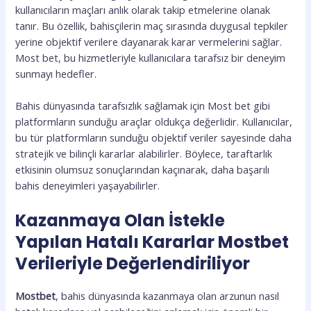
kullanıcıların maçları anlık olarak takip etmelerine olanak
tanır. Bu özellik, bahisçilerin maç sırasında duygusal tepkiler
yerine objektif verilere dayanarak karar vermelerini sağlar.
Most bet, bu hizmetleriyle kullanıcılara tarafsız bir deneyim
sunmayı hedefler.
Bahis dünyasında tarafsızlık sağlamak için Most bet gibi
platformların sunduğu araçlar oldukça değerlidir. Kullanıcılar,
bu tür platformların sunduğu objektif veriler sayesinde daha
stratejik ve bilinçli kararlar alabilirler. Böylece, taraftarlık
etkisinin olumsuz sonuçlarından kaçınarak, daha başarılı
bahis deneyimleri yaşayabilirler.
Kazanmaya Olan İstekle
Yapılan Hatalı Kararlar Mostbet
Verileriyle Değerlendiriliyor
Mostbet
, bahis dünyasında kazanmaya olan arzunun nasıl