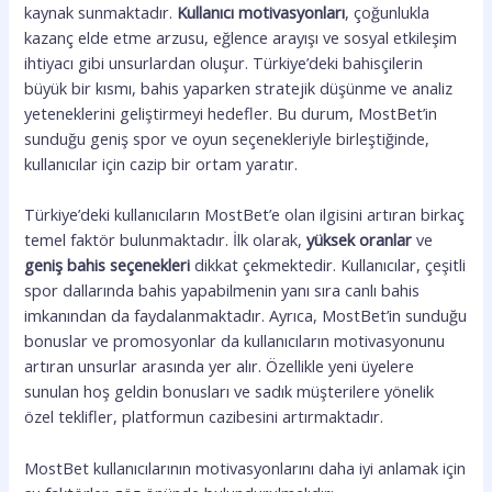
kaynak sunmaktadır.
Kullanıcı motivasyonları
, çoğunlukla
kazanç elde etme arzusu, eğlence arayışı ve sosyal etkileşim
ihtiyacı gibi unsurlardan oluşur. Türkiye’deki bahisçilerin
büyük bir kısmı, bahis yaparken stratejik düşünme ve analiz
yeteneklerini geliştirmeyi hedefler. Bu durum, MostBet’in
sunduğu geniş spor ve oyun seçenekleriyle birleştiğinde,
kullanıcılar için cazip bir ortam yaratır.
Türkiye’deki kullanıcıların MostBet’e olan ilgisini artıran birkaç
temel faktör bulunmaktadır. İlk olarak,
yüksek oranlar
ve
geniş bahis seçenekleri
dikkat çekmektedir. Kullanıcılar, çeşitli
spor dallarında bahis yapabilmenin yanı sıra canlı bahis
imkanından da faydalanmaktadır. Ayrıca, MostBet’in sunduğu
bonuslar ve promosyonlar da kullanıcıların motivasyonunu
artıran unsurlar arasında yer alır. Özellikle yeni üyelere
sunulan hoş geldin bonusları ve sadık müşterilere yönelik
özel teklifler, platformun cazibesini artırmaktadır.
MostBet kullanıcılarının motivasyonlarını daha iyi anlamak için