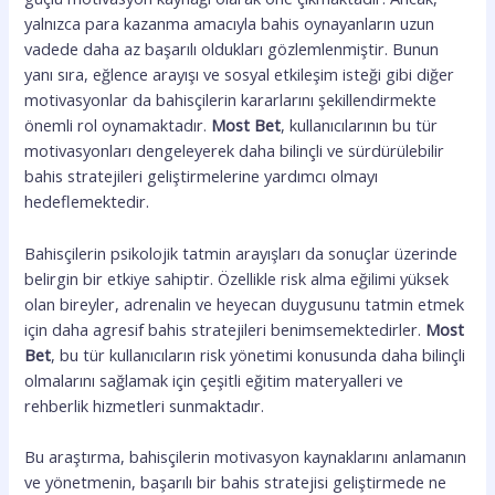
yalnızca para kazanma amacıyla bahis oynayanların uzun
vadede daha az başarılı oldukları gözlemlenmiştir. Bunun
yanı sıra, eğlence arayışı ve sosyal etkileşim isteği gibi diğer
motivasyonlar da bahisçilerin kararlarını şekillendirmekte
önemli rol oynamaktadır.
Most Bet
, kullanıcılarının bu tür
motivasyonları dengeleyerek daha bilinçli ve sürdürülebilir
bahis stratejileri geliştirmelerine yardımcı olmayı
hedeflemektedir.
Bahisçilerin psikolojik tatmin arayışları da sonuçlar üzerinde
belirgin bir etkiye sahiptir. Özellikle risk alma eğilimi yüksek
olan bireyler, adrenalin ve heyecan duygusunu tatmin etmek
için daha agresif bahis stratejileri benimsemektedirler.
Most
Bet
, bu tür kullanıcıların risk yönetimi konusunda daha bilinçli
olmalarını sağlamak için çeşitli eğitim materyalleri ve
rehberlik hizmetleri sunmaktadır.
Bu araştırma, bahisçilerin motivasyon kaynaklarını anlamanın
ve yönetmenin, başarılı bir bahis stratejisi geliştirmede ne