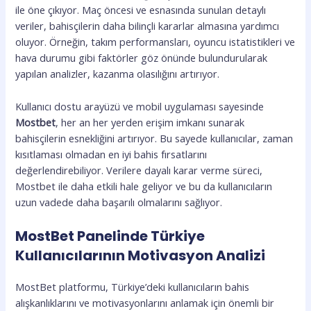
ile öne çıkıyor. Maç öncesi ve esnasında sunulan detaylı
veriler, bahisçilerin daha bilinçli kararlar almasına yardımcı
oluyor. Örneğin, takım performansları, oyuncu istatistikleri ve
hava durumu gibi faktörler göz önünde bulundurularak
yapılan analizler, kazanma olasılığını artırıyor.
Kullanıcı dostu arayüzü ve mobil uygulaması sayesinde
Mostbet
, her an her yerden erişim imkanı sunarak
bahisçilerin esnekliğini artırıyor. Bu sayede kullanıcılar, zaman
kısıtlaması olmadan en iyi bahis fırsatlarını
değerlendirebiliyor. Verilere dayalı karar verme süreci,
Mostbet ile daha etkili hale geliyor ve bu da kullanıcıların
uzun vadede daha başarılı olmalarını sağlıyor.
MostBet Panelinde Türkiye
Kullanıcılarının Motivasyon Analizi
MostBet platformu, Türkiye’deki kullanıcıların bahis
alışkanlıklarını ve motivasyonlarını anlamak için önemli bir