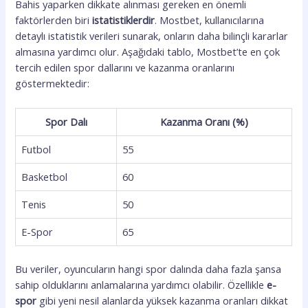
Bahis yaparken dikkate alınması gereken en önemli
faktörlerden biri
istatistiklerdir
. Mostbet, kullanıcılarına
detaylı istatistik verileri sunarak, onların daha bilinçli kararlar
almasına yardımcı olur. Aşağıdaki tablo, Mostbet’te en çok
tercih edilen spor dallarını ve kazanma oranlarını
göstermektedir:
Spor Dalı
Kazanma Oranı (%)
Futbol
55
Basketbol
60
Tenis
50
E-Spor
65
Bu veriler, oyuncuların hangi spor dalında daha fazla şansa
sahip olduklarını anlamalarına yardımcı olabilir. Özellikle
e-
spor
gibi yeni nesil alanlarda yüksek kazanma oranları dikkat