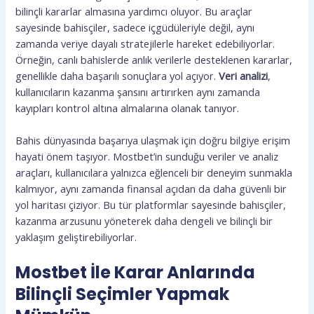
bilinçli kararlar almasına yardımcı oluyor. Bu araçlar
sayesinde bahisçiler, sadece içgüdüleriyle değil, aynı
zamanda veriye dayalı stratejilerle hareket edebiliyorlar.
Örneğin, canlı bahislerde anlık verilerle desteklenen kararlar,
genellikle daha başarılı sonuçlara yol açıyor.
Veri analizi
,
kullanıcıların kazanma şansını artırırken aynı zamanda
kayıpları kontrol altına almalarına olanak tanıyor.
Bahis dünyasında başarıya ulaşmak için doğru bilgiye erişim
hayati önem taşıyor. Mostbet’in sunduğu veriler ve analiz
araçları, kullanıcılara yalnızca eğlenceli bir deneyim sunmakla
kalmıyor, aynı zamanda finansal açıdan da daha güvenli bir
yol haritası çiziyor. Bu tür platformlar sayesinde bahisçiler,
kazanma arzusunu yöneterek daha dengeli ve bilinçli bir
yaklaşım geliştirebiliyorlar.
Mostbet İle Karar Anlarında
Bilinçli Seçimler Yapmak