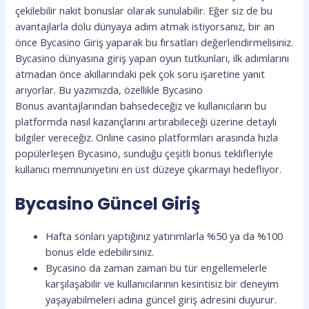
çekilebilir nakit bonuslar olarak sunulabilir. Eğer siz de bu
avantajlarla dolu dünyaya adım atmak istiyorsanız, bir an
önce Bycasino Giriş yaparak bu fırsatları değerlendirmelisiniz.
Bycasino dünyasına giriş yapan oyun tutkunları, ilk adımlarını
atmadan önce akıllarındaki pek çok soru işaretine yanıt
arıyorlar. Bu yazımızda, özellikle Bycasino
Bonus avantajlarından bahsedeceğiz ve kullanıcıların bu
platformda nasıl kazançlarını artırabileceği üzerine detaylı
bilgiler vereceğiz. Online casino platformları arasında hızla
popülerleşen Bycasino, sunduğu çeşitli bonus teklifleriyle
kullanıcı memnuniyetini en üst düzeye çıkarmayı hedefliyor.
Bycasino Güncel Giriş
Hafta sonları yaptığınız yatırımlarla %50 ya da %100
bonus elde edebilirsiniz.
Bycasino da zaman zaman bu tür engellemelerle
karşılaşabilir ve kullanıcılarının kesintisiz bir deneyim
yaşayabilmeleri adına güncel giriş adresini duyurur.