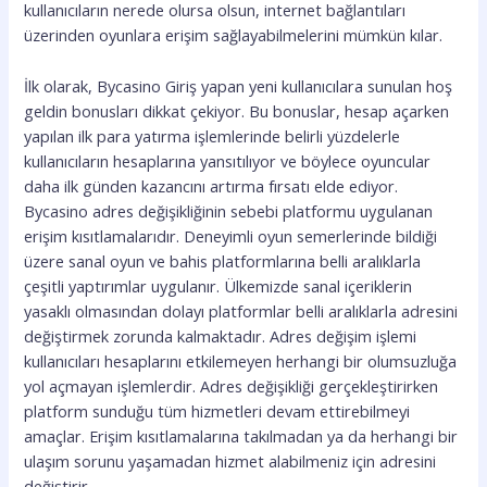
kullanıcıların nerede olursa olsun, internet bağlantıları
üzerinden oyunlara erişim sağlayabilmelerini mümkün kılar.
İlk olarak, Bycasino Giriş yapan yeni kullanıcılara sunulan hoş
geldin bonusları dikkat çekiyor. Bu bonuslar, hesap açarken
yapılan ilk para yatırma işlemlerinde belirli yüzdelerle
kullanıcıların hesaplarına yansıtılıyor ve böylece oyuncular
daha ilk günden kazancını artırma fırsatı elde ediyor.
Bycasino adres değişikliğinin sebebi platformu uygulanan
erişim kısıtlamalarıdır. Deneyimli oyun semerlerinde bildiği
üzere sanal oyun ve bahis platformlarına belli aralıklarla
çeşitli yaptırımlar uygulanır. Ülkemizde sanal içeriklerin
yasaklı olmasından dolayı platformlar belli aralıklarla adresini
değiştirmek zorunda kalmaktadır. Adres değişim işlemi
kullanıcıları hesaplarını etkilemeyen herhangi bir olumsuzluğa
yol açmayan işlemlerdir. Adres değişikliği gerçekleştirirken
platform sunduğu tüm hizmetleri devam ettirebilmeyi
amaçlar. Erişim kısıtlamalarına takılmadan ya da herhangi bir
ulaşım sorunu yaşamadan hizmet alabilmeniz için adresini
değiştirir.