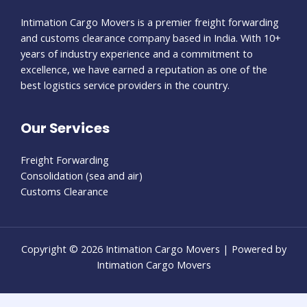
Intimation Cargo Movers is a premier freight forwarding
and customs clearance company based in India. With 10+
years of industry experience and a commitment to
excellence, we have earned a reputation as one of the
best logistics service providers in the country.
Our Services
Freight Forwarding
Consolidation (sea and air)
Customs Clearance
Copyright © 2026 Intimation Cargo Movers | Powered by
Intimation Cargo Movers
eneme bonusu