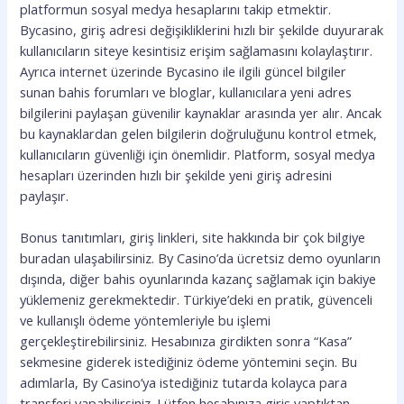
platformun sosyal medya hesaplarını takip etmektir.
Bycasino, giriş adresi değişikliklerini hızlı bir şekilde duyurarak
kullanıcıların siteye kesintisiz erişim sağlamasını kolaylaştırır.
Ayrıca internet üzerinde Bycasino ile ilgili güncel bilgiler
sunan bahis forumları ve bloglar, kullanıcılara yeni adres
bilgilerini paylaşan güvenilir kaynaklar arasında yer alır. Ancak
bu kaynaklardan gelen bilgilerin doğruluğunu kontrol etmek,
kullanıcıların güvenliği için önemlidir. Platform, sosyal medya
hesapları üzerinden hızlı bir şekilde yeni giriş adresini
paylaşır.
Bonus tanıtımları, giriş linkleri, site hakkında bir çok bilgiye
buradan ulaşabilirsiniz. By Casino’da ücretsiz demo oyunların
dışında, diğer bahis oyunlarında kazanç sağlamak için bakiye
yüklemeniz gerekmektedir. Türkiye’deki en pratik, güvenceli
ve kullanışlı ödeme yöntemleriyle bu işlemi
gerçekleştirebilirsiniz. Hesabınıza girdikten sonra “Kasa”
sekmesine giderek istediğiniz ödeme yöntemini seçin. Bu
adımlarla, By Casino’ya istediğiniz tutarda kolayca para
transferi yapabilirsiniz. Lütfen hesabınıza giriş yaptıktan