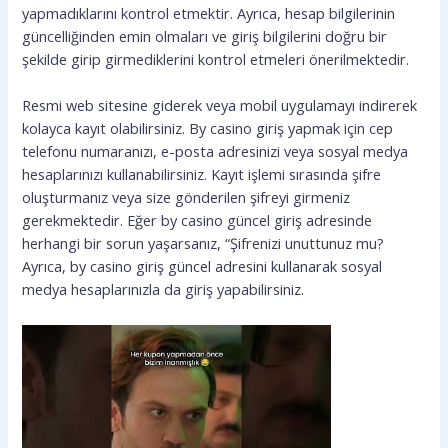
yapmadıklarını kontrol etmektir. Ayrıca, hesap bilgilerinin
güncelliğinden emin olmaları ve giriş bilgilerini doğru bir
şekilde girip girmediklerini kontrol etmeleri önerilmektedir.
Resmi web sitesine giderek veya mobil uygulamayı indirerek
kolayca kayıt olabilirsiniz. By casino giriş yapmak için cep
telefonu numaranızı, e-posta adresinizi veya sosyal medya
hesaplarınızı kullanabilirsiniz. Kayıt işlemi sırasında şifre
oluşturmanız veya size gönderilen şifreyi girmeniz
gerekmektedir. Eğer by casino güncel giriş adresinde
herhangi bir sorun yaşarsanız, “Şifrenizi unuttunuz mu?
Ayrıca, by casino giriş güncel adresini kullanarak sosyal
medya hesaplarınızla da giriş yapabilirsiniz.