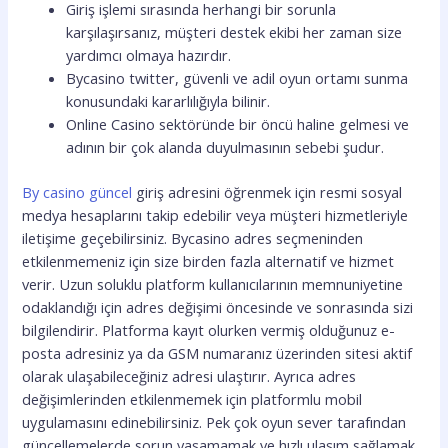
Giriş işlemi sırasında herhangi bir sorunla
karşılaşırsanız, müşteri destek ekibi her zaman size
yardımcı olmaya hazırdır.
Bycasino twitter, güvenli ve adil oyun ortamı sunma
konusundaki kararlılığıyla bilinir.
Online Casino sektöründe bir öncü haline gelmesi ve
adının bir çok alanda duyulmasının sebebi şudur.
By casino güncel
giriş adresini öğrenmek için resmi sosyal
medya hesaplarını takip edebilir veya müşteri hizmetleriyle
iletişime geçebilirsiniz. Bycasino adres seçmeninden
etkilenmemeniz için size birden fazla alternatif ve hizmet
verir. Uzun soluklu platform kullanıcılarının memnuniyetine
odaklandığı için adres değişimi öncesinde ve sonrasında sizi
bilgilendirir. Platforma kayıt olurken vermiş olduğunuz e-
posta adresiniz ya da GSM numaranız üzerinden sitesi aktif
olarak ulaşabileceğiniz adresi ulaştırır. Ayrıca adres
değişimlerinden etkilenmemek için platformlu mobil
uygulamasını edinebilirsiniz. Pek çok oyun sever tarafından
güncellemelerde sorun yaşamamak ve hızlı ulaşım sağlamak