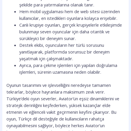
şekilde para yatırmalarına olanak tanır.
Hem mobil uygulaması hem de web sitesi üzerinden
kullanıcılar, en istedikleri oyunlara kolayca erişebilir.
Canlı krupiye oyunları, gerçek krupiyelerle etkileşimde
bulunmayı seven oyuncular için daha otantik ve
sürükleyici bir deneyim sunar.
Destek ekibi, oyuncuların her türlü sorusunu
yanıtlayarak, platformda sorunsuz bir deneyim
yaşatmak için çalışmaktadır.
Ayrıca, para çekme işlemleri için yapılan doğrulama
işlemleri, sürenin uzamasına neden olabilir.
Oyunun tasarımını ve işlevselliğini neredeyse tamamen
tekrarlar, böylece hayranlara maksimum zevk verir.
Türkiye’deki oyun severler, Aviator’ün eşsiz dinamiklerini ve
stratejik derinliğini keşfederken, yüksek kazançlar elde
etmenin ve eğlenceli vakit geçirmenin keyfini çıkarıyor. Bu
oyun, Türkçe dil desteğiyle de kullanıcıların rahatça
oynayabilmesini sağlıyor, böylece herkes Aviator’un