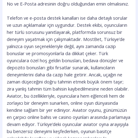
No ve E-Posta adresinin doğru olduğundan emin olmalısınız.
Telefon ve e-posta destek kanalları ise daha detaylı sorular
ve uzun açıklamalar için uygundur. Destek ekibi, oyuncuların
her türlü sorusunu yanıtlayarak, platformda sorunsuz bir
deneyim yaşatmak için çalışmaktadır. MostBet, Türkiye’de
yalnızca oyun seçenekleriyle değil, aynı zamanda cazip
bonuslar ve promosyonlarla da dikkat çeker. Türk
oyunculara özel hoş geldin bonusları, bedava dönüşler ve
depozito bonusları gibi fırsatlar sunarak, kullanıcıların
deneyimlerini daha da cazip hale getirir. Ancak, uçağın ne
zaman düşeceğini doğru tahmin etmek büyük önem taşır;
zira yanlış tahmin tüm bahisin kaybedilmesine neden olabilir.
Aviator, bu özellikleriyle, oyunculara hem eğlenceli hem de
zorlayıcı bir deneyim sunarken, online oyun dünyasında
kendine sağlam bir yer ediniyor. Aviator oyunu, günümüzün
en çarpıcı online bahis ve casino oyunları arasında parlamaya
devam ediyor. Türkiye’deki oyuncular aviator oyna arayışıyla
bu benzersiz deneyimi keşfederken, oyunun basitçe