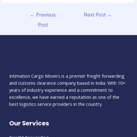
Post
←
Previous
Next Post
→
navigation
Post
About Us
Intimation Cargo Movers is a premier freight forwarding
and customs clearance company based in India. With 10+
years of industry experience and a commitment to
excellence, we have earned a reputation as one of the
best logistics service providers in the country.
Our Services