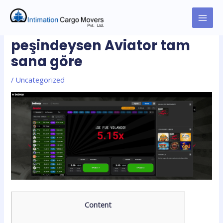
Skip
to
MAI
Yüksek oranlar
content
peşindeysen Aviator tam
MEN
sana göre
/
Uncategorized
Content