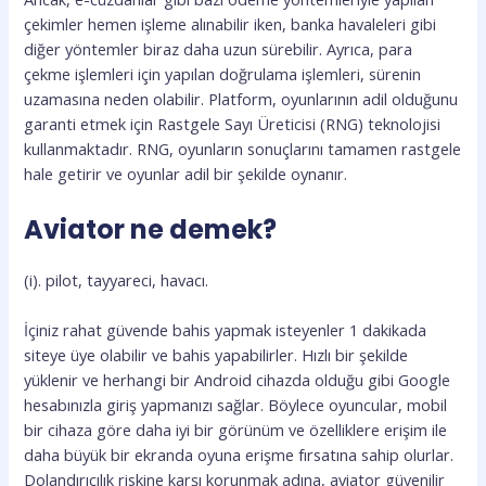
çekimler hemen işleme alınabilir iken, banka havaleleri gibi
diğer yöntemler biraz daha uzun sürebilir. Ayrıca, para
çekme işlemleri için yapılan doğrulama işlemleri, sürenin
uzamasına neden olabilir. Platform, oyunlarının adil olduğunu
garanti etmek için Rastgele Sayı Üreticisi (RNG) teknolojisi
kullanmaktadır. RNG, oyunların sonuçlarını tamamen rastgele
hale getirir ve oyunlar adil bir şekilde oynanır.
Aviator ne demek?
(i). pilot, tayyareci, havacı.
İçiniz rahat güvende bahis yapmak isteyenler 1 dakikada
siteye üye olabilir ve bahis yapabilirler. Hızlı bir şekilde
yüklenir ve herhangi bir Android cihazda olduğu gibi Google
hesabınızla giriş yapmanızı sağlar. Böylece oyuncular, mobil
bir cihaza göre daha iyi bir görünüm ve özelliklere erişim ile
daha büyük bir ekranda oyuna erişme fırsatına sahip olurlar.
Dolandırıcılık riskine karşı korunmak adına, aviator güvenilir