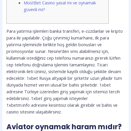
MostBet Casino yasal mı ve oynamak
güvenli mi?
Para yatırma işlemleri banka transferi, e-cüzdanlar ve kripto
para ile yapılabilir. Çoğu çevrimiçi kumarhane, ilk para
yatırma işleminizle birlikte hoş geldin bonusları ve
promosyonlar sunar. Nesine’den sms alabilmeniz için,
kullanmak istediğiniz cep telefonu numaranızı girerek lütfen
cep telefonu doğrulama işlemini tamamlayınız. Ticari
elektronik ileti izniniz, sistemde kayıtlı olduğu şekilde devam
edecektir. 1xbet Rusya altyapılı bir şirkettir uzun yılladır tüm
dünyada hizmet veren ulusal bir bahis şirketidir. 1xbet
adresine Türkiye üzerinden giriş yapmak için sitemizi tercih
edebilirsiniz. 1xbet giriş yapmak isteyenler
1xbetm.info adresine kesintisiz olarak girebilir ve bahis ve
casino sitesine ulaşabilirsiniz.
Aviator oynamak haram mıdır?