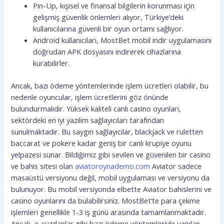
Pin-Up, kişisel ve finansal bilgilerin korunması için
gelişmiş güvenlik önlemleri alıyor, Türkiye’deki
kullanıcılarına güvenli bir oyun ortamı sağlıyor.
Android kullanıcıları, MostBet mobil indir uygulamasını
doğrudan APK dosyasını indirerek cihazlarına
kurabilirler.
Ancak, bazı ödeme yöntemlerinde işlem ücretleri olabilir, bu
nedenle oyuncular, işlem ücretlerini göz önünde
bulundurmalıdır. Yüksek kaliteli canlı casino oyunları,
sektördeki en iyi yazılım sağlayıcıları tarafından
sunulmaktadır. Bu saygın sağlayıcılar, blackjack ve ruletten
baccarat ve pokere kadar geniş bir canlı krupiye oyunu
yelpazesi sunar. Bildiğimiz gibi sevilen ve güvenilen bir casino
ve bahis sitesi olan
aviatoroynademo.com
Aviator sadece
masaüstü versiyonu değil, mobil uygulaması ve versiyonu da
bulunuyor. Bu mobil versiyonda elbette Aviator bahislerini ve
casino oyunlarını da bulabilirsiniz. MostBet’te para çekme
işlemleri genellikle 1-3 iş günü arasında tamamlanmaktadır.
Ancak, e-cüzdanlar gibi bazı ödeme yöntemleriyle yapılan