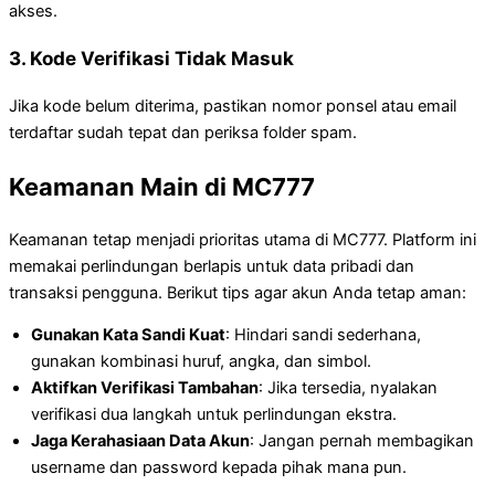
akses.
3.
Kode Verifikasi Tidak Masuk
Jika kode belum diterima, pastikan nomor ponsel atau email
terdaftar sudah tepat dan periksa folder spam.
Keamanan Main di MC777
Keamanan tetap menjadi prioritas utama di MC777. Platform ini
memakai perlindungan berlapis untuk data pribadi dan
transaksi pengguna. Berikut tips agar akun Anda tetap aman:
Gunakan Kata Sandi Kuat
: Hindari sandi sederhana,
gunakan kombinasi huruf, angka, dan simbol.
Aktifkan Verifikasi Tambahan
: Jika tersedia, nyalakan
verifikasi dua langkah untuk perlindungan ekstra.
Jaga Kerahasiaan Data Akun
: Jangan pernah membagikan
username dan password kepada pihak mana pun.